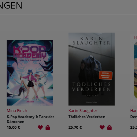
UNGEN
Karin Slaughter
Harry Kämmerer
E
Tödliches Verderben
Der Raum, der bleibt
L
F
25,70 €
25,70 €
1