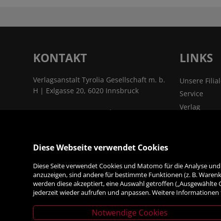
KONTAKT
LINKS
Verlagsanstalt Tyrolia Gesellschaft m. b.
Unsere Filia
H | Exlgasse 20, 6020 Innsbruck
Service
Verlag
T:
+43 (0) 512 22 33 - 0
| F: +43 (0) 512 22
Kontakt & A
33 - 2129 | E:
tyrolia@tyrolia.at
|
Jobs
www.tyrolia.at
Das Untern
Diese Webseite verwendet Cookies
Links & Part
ALLES
Diese Seite verwendet Cookies und Matomo für die Analyse und S
anzuzeigen, sind andere für bestimmte Funktionen (z. B. Warenko
FÜRS BÜRO
werden diese akzeptiert, eine Auswahl getroffen („Ausgewählte
jederzeit wieder aufrufen und anpassen. Weitere Informationen 
Notwendige Cookies