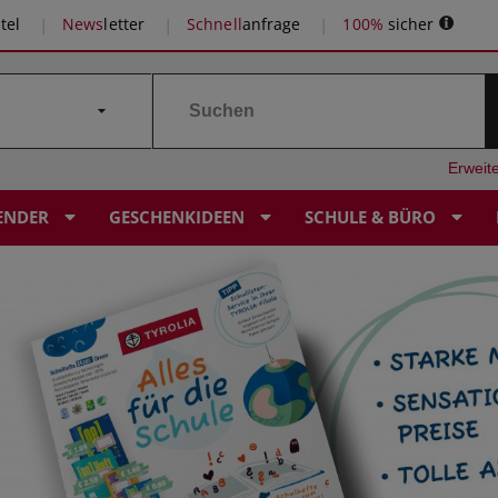
tel
News
letter
Schnell
anfrage
100%
sicher
Erweit
ENDER
GESCHENKIDEEN
SCHULE & BÜRO