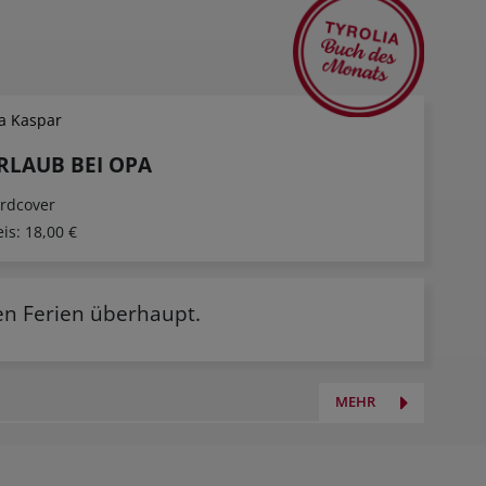
la Kaspar
RLAUB BEI OPA
rdcover
eis:
18,00 €
ja Burmeister
Martina Enthammer
Nicholas 
en Ferien überhaupt.
lo Erdling
Österreichische Küche.
Könige im 
Vegetarisch
rdcover
Hardcover
Hardcover
00 €
29,00 €
25,00 €
MEHR