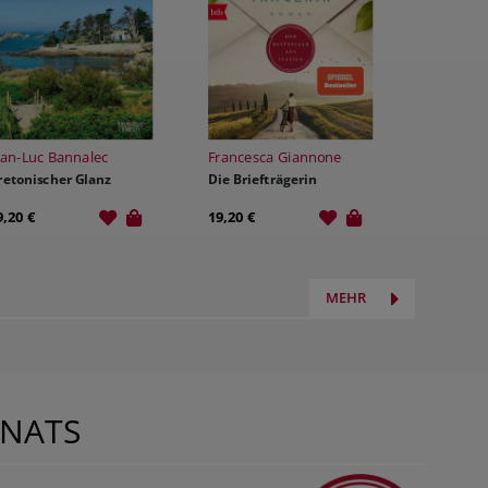
ean-Luc Bannalec
Francesca Giannone
retonischer Glanz
Die Briefträgerin
9,20 €
19,20 €
MEHR
NATS