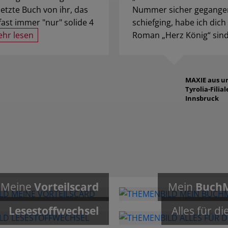
setzte Buch von ihr, das
Nummer sicher gegangen. 
fast immer "nur" solide 4
schiefging, habe ich dic
hr lesen
Roman „Herz König“ sind 
MAXIE
aus u
Tyrolia-Filial
Innsbruck
Meine
Vorteilscard
Mein
Buch
Lesestoffwechsel
Alles für di