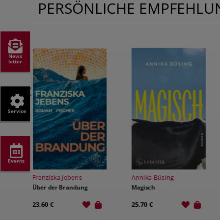
PERSÖNLICHE EMPFEHL
News
letter
Service
Events
Annika Büsing
Mina Finch
Magisch
K-Pop Academy 1: Tanz der
Dämonen
25,70 €
15,00 €