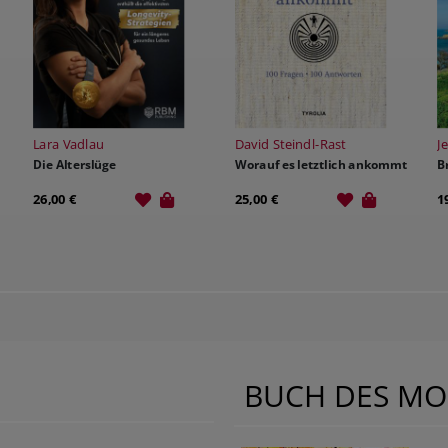
Lara Vadlau
David Steindl-Rast
J
Die Alterslüge
Worauf es letztlich ankommt
B
26,00 €
25,00 €
1
BUCH DES MO