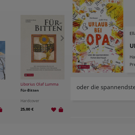
El
U
Ha
Pr
Liborius Olaf Lumma
Nils Mohl
Fed
oder die spannendst
Für-Bitten
Im Namen des Spektakels
Hal
Hardcover
Hardcover
Ha
25,00 €
20,00 €
18,