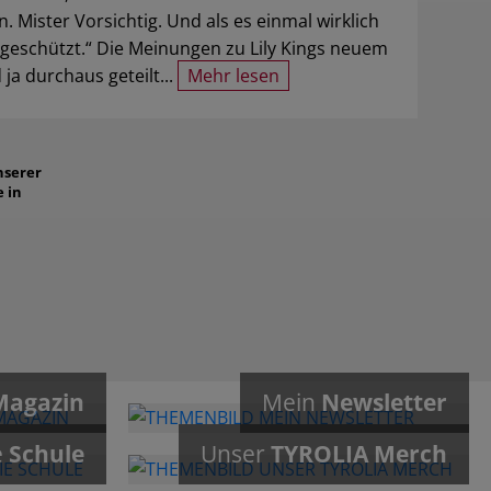
Mister Vorsichtig. Und als es einmal wirklich
h geschützt.“ Die Meinungen zu Lily Kings neuem
ja durchaus geteilt...
Mehr lesen
nserer
e in
Magazin
Mein
Newsletter
e
Schule
Unser
TYROLIA Merch