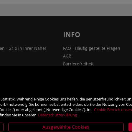
INFO
len – 21 x in Ihrer Nähe!
FAQ - Häufig gestellte Fragen
AGB
Barrierefreiheit
nsprechpartner
Impressum
Widerrufsrecht
ehmen
VERTRAG WIDERRUFEN
ner
Datenschutz- und Cookieerklärung
tatistik. Während einige Cookies uns helfen, die Benutzerfreundlichkeit u
rb) notwendig. Sie können selbst entscheiden, ob Sie der Nutzung von Cooki
 Cookies“) oder abgelehnt („Notwendige Cookies“). Im
Cookie-Bereich unser
finden Sie in unserer
Datenschutzerklärung
.
Ausgewählte Cookies