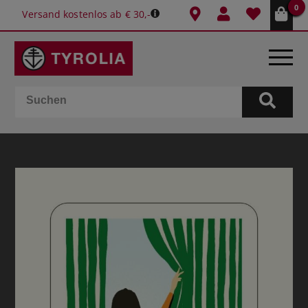
0
Versand kostenlos ab € 30,-
BÜCHER
E-BOOKS
SPIELE
KALENDER
GESCHENKIDEEN
SCHULE & BÜRO