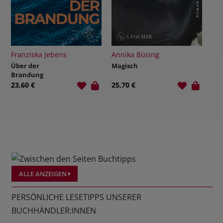
ziska Jebens
Annika Büsing
Mina Finch
 der
Magisch
K-Pop Acad
dung
1: Tanz der
Dämonen
0 €
25,70 €
15,00 €
ALLE ANZEIGEN
PERSÖNLICHE LESETIPPS UNSERER
BUCHHÄNDLER:INNEN