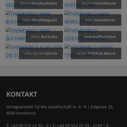
Meine
Geschenkidee
Meine
Vorteilscard
Mein
BuchMagazin
Mein
Newsletter
Mein
Buchabo
Lesestoffwechsel
Alles für die
Schule
Unser
TYROLIA Merch
KONTAKT
Verlagsanstalt Tyrolia Gesellschaft m. b. H | Exlgasse 20,
6020 Innsbruck
T:
+43 (0) 512 22 33 - 0
| F: +43 (0) 512 22 33 - 2129 | E: