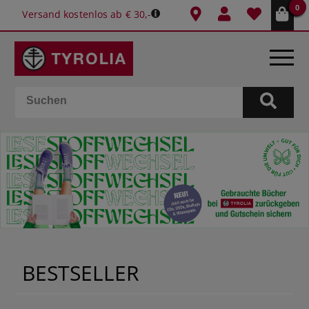
0
Versand kostenlos ab € 30,-
BÜCHER
E-BOOKS
SPIELE
KALENDER
GESCHENKIDEEN
BESTSELLER
SCHULE & BÜRO