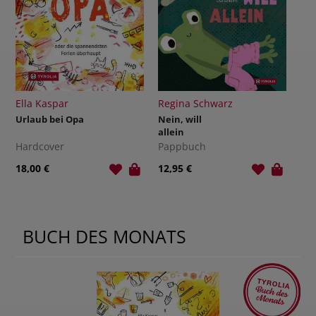
Regina Schwarz
Reinhold Stecher
Li
Nein, will
Das Licht wird
Für
allein
siegen
Pappbuch
Hardcover
Ha
12,95 €
12,00 €
25,
BUCH DES MONATS