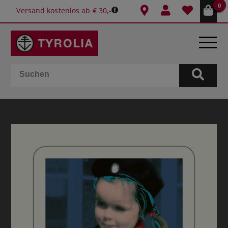
0
Versand kostenlos ab € 30,-
BÜCHER
E-BOOKS
SPIELE
KALENDER
GESCHENKIDEEN
SCHULE & BÜRO