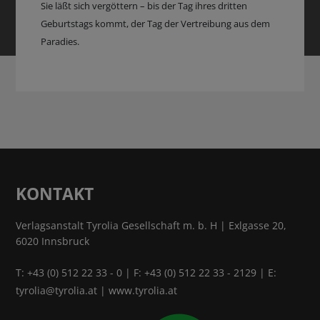
Sie läßt sich vergöttern – bis der Tag ihres dritten
Geburtstags kommt, der Tag der Vertreibung aus dem
Paradies.
KONTAKT
Verlagsanstalt Tyrolia Gesellschaft m. b. H | Exlgasse 20,
6020 Innsbruck
T:
+43 (0) 512 22 33 - 0
| F: +43 (0) 512 22 33 - 2129 | E:
tyrolia@tyrolia.at
|
www.tyrolia.at