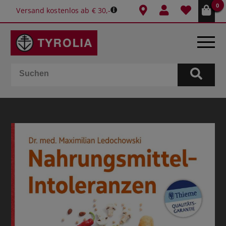
0
Versand kostenlos ab € 30,-
BÜCHER
E-BOOKS
SPIELE
KALENDER
GESCHENKIDEEN
SCHULE & BÜRO