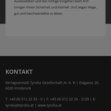
Auslassdiäten und das richtige Vorgehen beim Arzt
bringen Ihnen Sicherheit und Klarheit. Und zeigen Wege,
gut und beschwerdefrei zu leben.
KONTAKT
Verlagsanstalt Tyrolia Gesellschaft m. b. H | Exlgasse 20,
6020 Innsbruck
T:
+43 (0) 512 22 33 - 0
| F: +43 (0) 512 22 33 - 2129 | E:
tyrolia@tyrolia.at
|
www.tyrolia.at