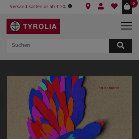
0
Versand kostenlos ab € 30,-
BÜCHER
E-BOOKS
SPIELE
KALENDER
GESCHENKIDEEN
SCHULE & BÜRO