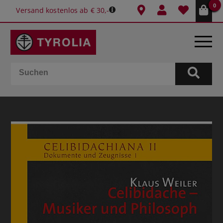
0
Versand kostenlos ab € 30,-
BÜCHER
E-BOOKS
SPIELE
KALENDER
GESCHENKIDEEN
SCHULE & BÜRO