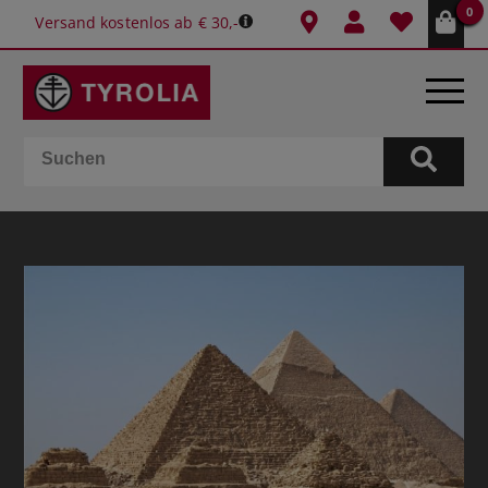
0
Versand kostenlos ab € 30,-
BÜCHER
E-BOOKS
SPIELE
KALENDER
GESCHENKIDEEN
SCHULE & BÜRO