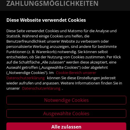
ZAHLUNGSMÖGLICHKEITEN
Rechnung
Diese Webseite verwendet Cookies
Diese Seite verwendet Cookies und Matomo für die Analyse und
Vorauskasse
Statistik. Während einige Cookies uns helfen, die
Benutzerfreundlichkeit unserer Website zu verbessern oder
personalisierte Werbung anzuzeigen, sind andere für bestimmte
SICHER ONLINE SHOPPEN!
Funktionen (z. B. Warenkorb) notwendig. Sie können selbst
entscheiden, ob Sie der Nutzung von Cookies zustimmen. Per Klick
auf die Schaltfläche „Alle zulassen“ werden diese akzeptiert, eine
Auswahl getroffen („Ausgewählte Cookies“) oder abgelehnt
(„Notwendige Cookies“). Im
Cookie-Bereich unserer
Datenschutzerklärung
können Sie diese Einstellungen jederzeit
wieder aufrufen und anpassen. Weitere Informationen finden Sie in
unserer
Datenschutzerklärung
.
Notwendige Cookies
News
Verlagsanstalt Tyrolia Gesellschaft m. b. H | Exlgasse 20,
Ausgewählte Cookies
letter
6020 Innsbruck
Alle zulassen