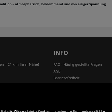
Tradition – atmosphärisch, beklemmend und von eisiger Spannung.
INFO
len – 21 x in Ihrer Nähe!
FAQ - Häufig gestellte Fragen
AGB
Barrierefreiheit
nsprechpartner
Impressum
Widerrufsrecht
ehmen
VERTRAG WIDERRUFEN
ner
Datenschutz- und Cookieerklärung
tatistik. Während einige Cookies uns helfen, die Benutzerfreundlichkeit u