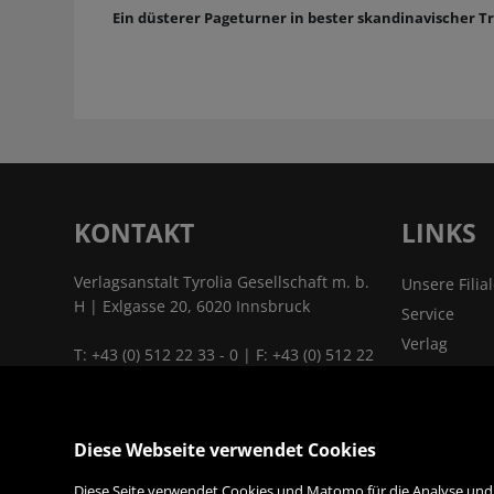
Ein düsterer Pageturner in bester skandinavischer 
KONTAKT
LINKS
Verlagsanstalt Tyrolia Gesellschaft m. b.
Unsere Filia
H | Exlgasse 20, 6020 Innsbruck
Service
Verlag
T:
+43 (0) 512 22 33 - 0
| F: +43 (0) 512 22
Kontakt & A
33 - 2129 | E:
tyrolia@tyrolia.at
|
Jobs
www.tyrolia.at
Das Untern
Diese Webseite verwendet Cookies
Links & Part
ALLES
Diese Seite verwendet Cookies und Matomo für die Analyse und S