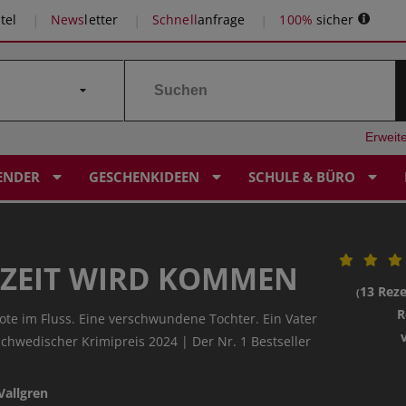
tel
News
letter
Schnell
anfrage
100%
sicher
Erweit
ENDER
GESCHENKIDEEN
SCHULE & BÜRO
 ZEIT WIRD KOMMEN
13 Rez
(
R
 Tote im Fluss. Eine verschwundene Tochter. Ein Vater
hwedischer Krimipreis 2024 | Der Nr. 1 Bestseller
Vallgren