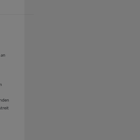
 an
em
s
winden
treit