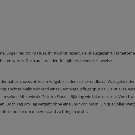
 junge Frau tot im Fluss. Ihr Kopf ist rasiert, sie ist ausgezehrt, Hämatome
lten wurde. Doch auf ihre Identität gibt es keinerlei Hinweise.
r der nahezu aussichtslosen Aufgabe, in dem schier endlosen Waldgebiet d
gs Tochter Malin während eines Campingausflugs spurlos. Sie ist alles, wa
t im selben Alter wie die Tote im Fluss … Björling wird klar, dass das Versch
 Doch Tag um Tag vergeht ohne eine Spur von Malin. Ein qualvoller Wetts
it führt und ihn um den Verstand zu bringen droht.