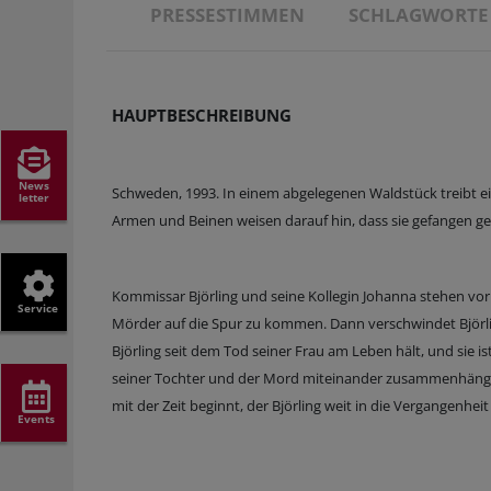
PRESSESTIMMEN
SCHLAGWORTE
HAUPTBESCHREIBUNG
News
Schweden, 1993. In einem abgelegenen Waldstück treibt eine
letter
Armen und Beinen weisen darauf hin, dass sie gefangen geha
Kommissar Björling und seine Kollegin Johanna stehen vo
Service
Mörder auf die Spur zu kommen. Dann verschwindet Björlin
Björling seit dem Tod seiner Frau am Leben hält, und sie is
seiner Tochter und der Mord miteinander zusammenhängen.
mit der Zeit beginnt, der Björling weit in die Vergangenhe
Events