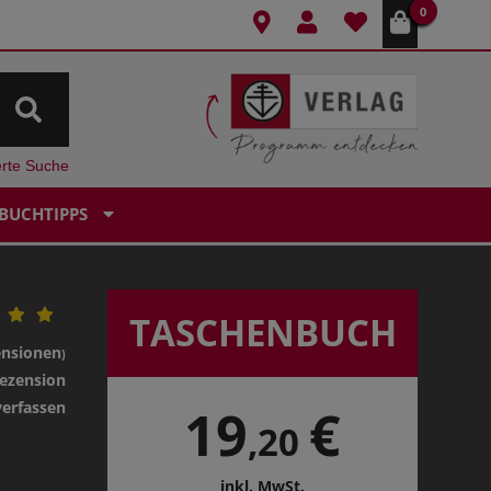
0
erte Suche
BUCHTIPPS
TASCHENBUCH
ensionen
)
ezension
verfassen
19
€
,20
inkl. MwSt.