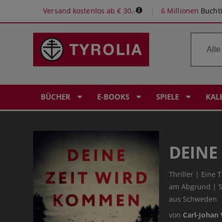
Versand kostenlos ab € 30,-
6 Millionen
Buchti
BÜCHER
E-BOOKS
SPIELE
KAL
DEINE
Thriller | Eine
am Abgrund | Sc
aus Schweden
von
Carl-Johan 