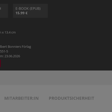
H
E-BOOK (EPUB)
15.99 €
m x 13.4 cm
bert Bonniers Förlag
7551-5
m: 23.06.2026
MITARBEITER:IN
PRODUKTSICHERHEIT