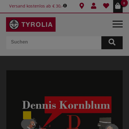
0
Versand kostenlos ab € 30,-
BÜCHER
E-BOOKS
SPIELE
KALENDER
GESCHENKIDEEN
SCHULE & BÜRO