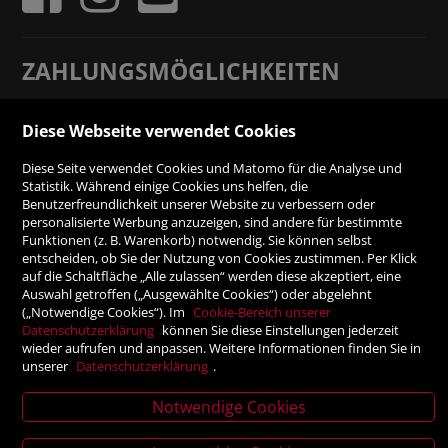
ZAHLUNGSMÖGLICHKEITEN
Rechnung
Diese Webseite verwendet Cookies
Diese Seite verwendet Cookies und Matomo für die Analyse und
Vorauskasse
Statistik. Während einige Cookies uns helfen, die
Benutzerfreundlichkeit unserer Website zu verbessern oder
personalisierte Werbung anzuzeigen, sind andere für bestimmte
SICHER ONLINE SHOPPEN!
Funktionen (z. B. Warenkorb) notwendig. Sie können selbst
entscheiden, ob Sie der Nutzung von Cookies zustimmen. Per Klick
auf die Schaltfläche „Alle zulassen“ werden diese akzeptiert, eine
Auswahl getroffen („Ausgewählte Cookies“) oder abgelehnt
(„Notwendige Cookies“). Im
Cookie-Bereich unserer
Datenschutzerklärung
können Sie diese Einstellungen jederzeit
wieder aufrufen und anpassen. Weitere Informationen finden Sie in
unserer
Datenschutzerklärung
.
Notwendige Cookies
News
Verlagsanstalt Tyrolia Gesellschaft m. b. H | Exlgasse 20,