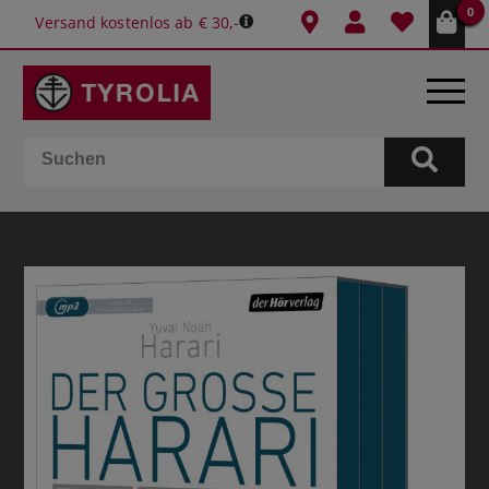
0
Versand kostenlos ab € 30,-
BÜCHER
E-BOOKS
SPIELE
KALENDER
GESCHENKIDEEN
SCHULE & BÜRO