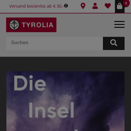
0
Versand kostenlos ab € 30,-
BÜCHER
E-BOOKS
SPIELE
KALENDER
GESCHENKIDEEN
SCHULE & BÜRO