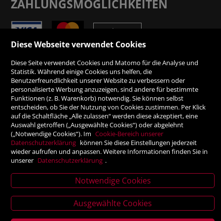
ZAHLUNGSMÖGLICHKEITEN
Rechnung
Diese Webseite verwendet Cookies
Vorauskasse
Diese Seite verwendet Cookies und Matomo für die Analyse und
Statistik. Während einige Cookies uns helfen, die
Benutzerfreundlichkeit unserer Website zu verbessern oder
SICHER ONLINE SHOPPEN!
personalisierte Werbung anzuzeigen, sind andere für bestimmte
Funktionen (z. B. Warenkorb) notwendig. Sie können selbst
entscheiden, ob Sie der Nutzung von Cookies zustimmen. Per Klick
auf die Schaltfläche „Alle zulassen“ werden diese akzeptiert, eine
Auswahl getroffen („Ausgewählte Cookies“) oder abgelehnt
(„Notwendige Cookies“). Im
Cookie-Bereich unserer
Datenschutzerklärung
können Sie diese Einstellungen jederzeit
wieder aufrufen und anpassen. Weitere Informationen finden Sie in
unserer
Datenschutzerklärung
.
Notwendige Cookies
Verlagsanstalt Tyrolia Gesellschaft m. b. H | Exlgasse 20,
News
6020 Innsbruck
Ausgewählte Cookies
letter