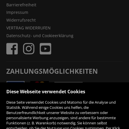
Barrierefreiheit
Impressum
Widerrufsrecht
VERTRAG WIDERRUFEN
Datenschutz- und Cookieerklärung
ZAHLUNGSMÖGLICHKEITEN
Rechnung
Diese Webseite verwendet Cookies
Vorauskasse
Diese Seite verwendet Cookies und Matomo für die Analyse und
Statistik. Während einige Cookies uns helfen, die
Benutzerfreundlichkeit unserer Website zu verbessern oder
SICHER ONLINE SHOPPEN!
personalisierte Werbung anzuzeigen, sind andere für bestimmte
Funktionen (z. B. Warenkorb) notwendig. Sie können selbst
entscheiden, ob Sie der Nutzung von Cookies zustimmen. Per Klick