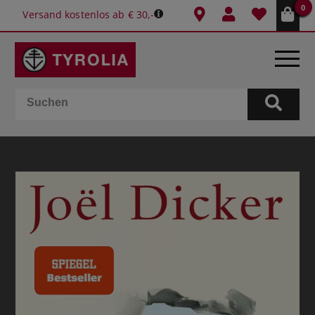
0
Versand kostenlos ab € 30,-
BÜCHER
E-BOOKS
SPIELE
KALENDER
GESCHENKIDEEN
SCHULE & BÜRO