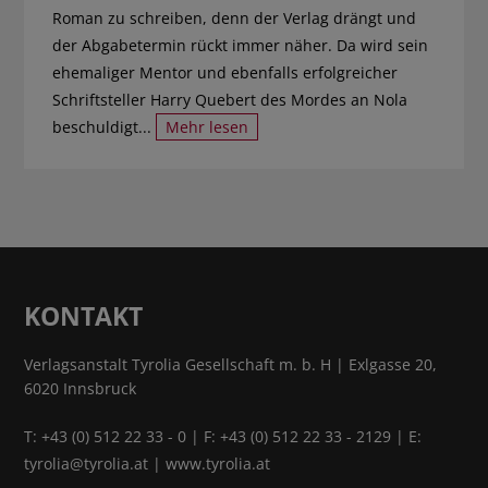
Roman zu schreiben, denn der Verlag drängt und
der Abgabetermin rückt immer näher. Da wird sein
ehemaliger Mentor und ebenfalls erfolgreicher
Schriftsteller Harry Quebert des Mordes an Nola
beschuldigt...
Mehr lesen
KONTAKT
Verlagsanstalt Tyrolia Gesellschaft m. b. H | Exlgasse 20,
6020 Innsbruck
T:
+43 (0) 512 22 33 - 0
| F: +43 (0) 512 22 33 - 2129 | E:
tyrolia@tyrolia.at
|
www.tyrolia.at