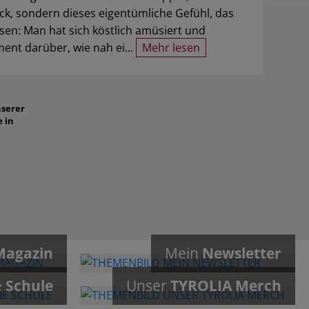
ck, sondern dieses eigentümliche Gefühl, das
sen: Man hat sich köstlich amüsiert und
ent darüber, wie nah ei...
Mehr lesen
serer
e in
Magazin
Mein
Newsletter
e
Schule
Unser
TYROLIA Merch