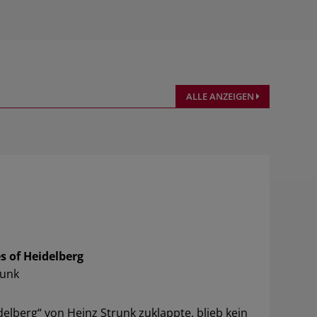
ALLE ANZEIGEN
 of Heidelberg
runk
delberg“ von Heinz Strunk zuklappte, blieb kein