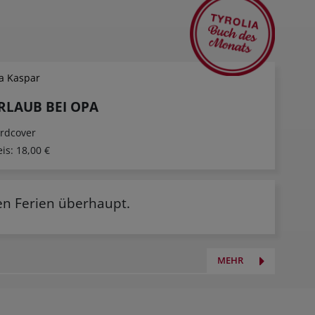
la Kaspar
RLAUB BEI OPA
rdcover
eis:
18,00 €
ja Burmeister
Martina Enthammer
Nicholas 
en Ferien überhaupt.
lo Erdling
Österreichische Küche.
Könige im 
Vegetarisch
rdcover
Hardcover
Hardcover
00 €
29,00 €
25,00 €
MEHR