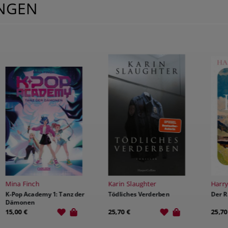
UNGEN
Karin Slaughter
Harry Kämmerer
E
Tödliches Verderben
Der Raum, der bleibt
L
F
25,70 €
25,70 €
1