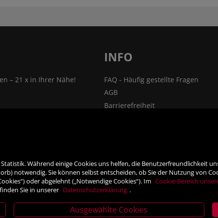
INFO
len – 21 x in Ihrer Nähe!
FAQ - Häufig gestellte Fragen
AGB
Barrierefreiheit
nsprechpartner
Impressum
Widerrufsrecht
ehmen
VERTRAG WIDERRUFEN
ner
Datenschutz- und Cookieerklärung
tatistik. Während einige Cookies uns helfen, die Benutzerfreundlichkeit u
rb) notwendig. Sie können selbst entscheiden, ob Sie der Nutzung von Cooki
 Cookies“) oder abgelehnt („Notwendige Cookies“). Im
Cookie-Bereich unser
finden Sie in unserer
Datenschutzerklärung
.
Ausgewählte Cookies