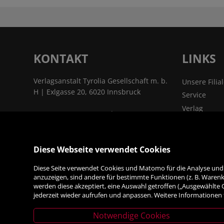
KONTAKT
LINKS
Verlagsanstalt Tyrolia Gesellschaft m. b.
Unsere Filia
H | Exlgasse 20, 6020 Innsbruck
Service
Verlag
T:
+43 (0) 512 22 33 - 0
| F: +43 (0) 512 22
Kontakt & A
33 - 2129 | E:
tyrolia@tyrolia.at
|
Jobs
www.tyrolia.at
Das Untern
Diese Webseite verwendet Cookies
Links & Part
ALLES
Diese Seite verwendet Cookies und Matomo für die Analyse und S
anzuzeigen, sind andere für bestimmte Funktionen (z. B. Warenko
FÜRS BÜRO
werden diese akzeptiert, eine Auswahl getroffen („Ausgewählte
jederzeit wieder aufrufen und anpassen. Weitere Informationen 
Notwendige Cookies