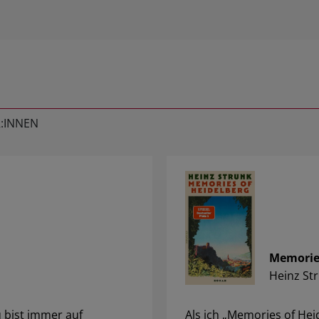
:INNEN
Memories
Heinz St
u bist immer auf
Als ich „Memories of Hei