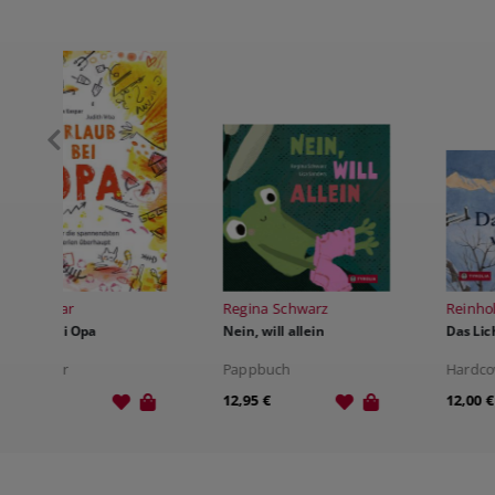
Regina Schwarz
Reinhold Stecher
Nein, will allein
Das Licht wird siegen
Pappbuch
Hardcover
12,95 €
12,00 €