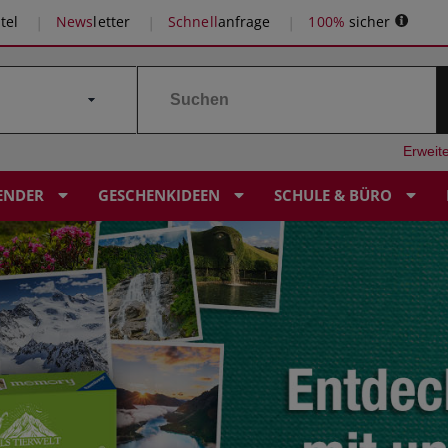
tel
News
letter
Schnell
anfrage
100%
sicher
Erweit
ENDER
GESCHENKIDEEN
SCHULE & BÜRO