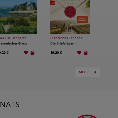
ean-Luc Bannalec
Francesca Giannone
retonischer Glanz
Die Briefträgerin
9,20 €
19,20 €
MEHR
NATS