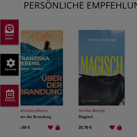
PERSÖNLICHE EMPFEHL
News
letter
Service
Events
Annika Büsing
Mina Finch
Magisch
K-Pop Academy 1: Tanz der
Dämonen
25,70 €
15,00 €