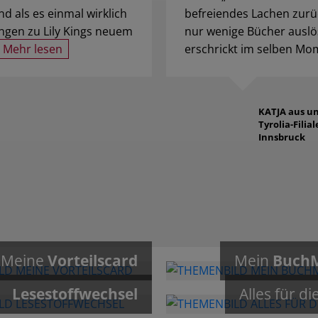
d als es einmal wirklich
befreiendes Lachen zurü
ungen zu Lily Kings neuem
nur wenige Bücher auslö
Mehr lesen
erschrickt im selben Mom
KATJA
aus un
Tyrolia-Filial
Innsbruck
Meine
Vorteilscard
Mein
Buch
Lesestoffwechsel
Alles für di