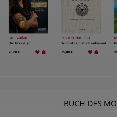
Lara Vadlau
David Steindl-Rast
J
Die Alterslüge
Worauf es letztlich ankommt
B
26,00 €
25,00 €
1
BUCH DES MO