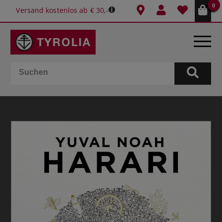
0
Versand kostenlos ab € 30,-
BÜCHER
E-BOOKS
SPIELE
KALENDER
GESCHENKIDEEN
SCHULE & BÜRO