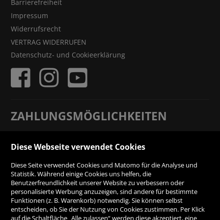
Barrierefreiheit
Impressum
Widerrufsrecht
VERTRAG WIDERRUFEN
Datenschutz- und Cookieerklärung
ZAHLUNGSMÖGLICHKEITEN
Rechnung
Diese Webseite verwendet Cookies
Diese Seite verwendet Cookies und Matomo für die Analyse und
Vorauskasse
Statistik. Während einige Cookies uns helfen, die
Benutzerfreundlichkeit unserer Website zu verbessern oder
personalisierte Werbung anzuzeigen, sind andere für bestimmte
SICHER ONLINE SHOPPEN!
Funktionen (z. B. Warenkorb) notwendig. Sie können selbst
entscheiden, ob Sie der Nutzung von Cookies zustimmen. Per Klick
auf die Schaltfläche „Alle zulassen“ werden diese akzeptiert, eine