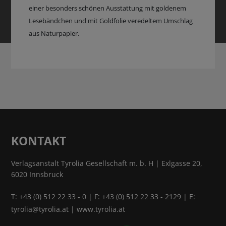
einer besonders schönen Ausstattung mit goldenem
Lesebändchen und mit Goldfolie veredeltem Umschlag
aus Naturpapier.
KONTAKT
Verlagsanstalt Tyrolia Gesellschaft m. b. H | Exlgasse 20,
6020 Innsbruck
T:
+43 (0) 512 22 33 - 0
| F: +43 (0) 512 22 33 - 2129 | E:
tyrolia@tyrolia.at
|
www.tyrolia.at