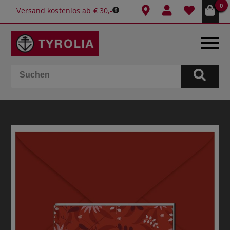
0
Versand kostenlos ab € 30,-
BÜCHER
E-BOOKS
SPIELE
KALENDER
GESCHENKIDEEN
SCHULE & BÜRO