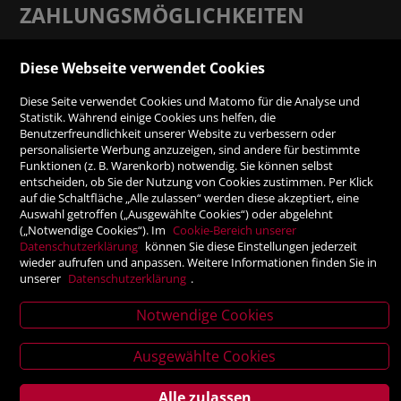
ZAHLUNGSMÖGLICHKEITEN
Rechnung
Diese Webseite verwendet Cookies
Diese Seite verwendet Cookies und Matomo für die Analyse und
Vorauskasse
Statistik. Während einige Cookies uns helfen, die
Benutzerfreundlichkeit unserer Website zu verbessern oder
personalisierte Werbung anzuzeigen, sind andere für bestimmte
SICHER ONLINE SHOPPEN!
Funktionen (z. B. Warenkorb) notwendig. Sie können selbst
entscheiden, ob Sie der Nutzung von Cookies zustimmen. Per Klick
auf die Schaltfläche „Alle zulassen“ werden diese akzeptiert, eine
Auswahl getroffen („Ausgewählte Cookies“) oder abgelehnt
(„Notwendige Cookies“). Im
Cookie-Bereich unserer
Datenschutzerklärung
können Sie diese Einstellungen jederzeit
wieder aufrufen und anpassen. Weitere Informationen finden Sie in
unserer
Datenschutzerklärung
.
Notwendige Cookies
News
Verlagsanstalt Tyrolia Gesellschaft m. b. H | Exlgasse 20,
Ausgewählte Cookies
letter
6020 Innsbruck
Alle zulassen