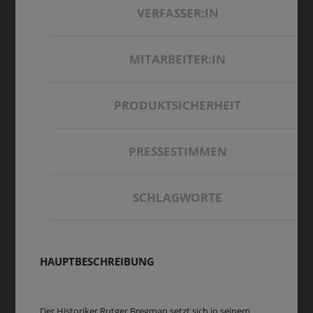
VERFASSER:IN
MITARBEITER:IN
PRODUKTSICHERHEIT
PRESSESTIMMEN
SCHLAGWORTE
HAUPTBESCHREIBUNG
Der Historiker Rutger Bregman setzt sich in seinem