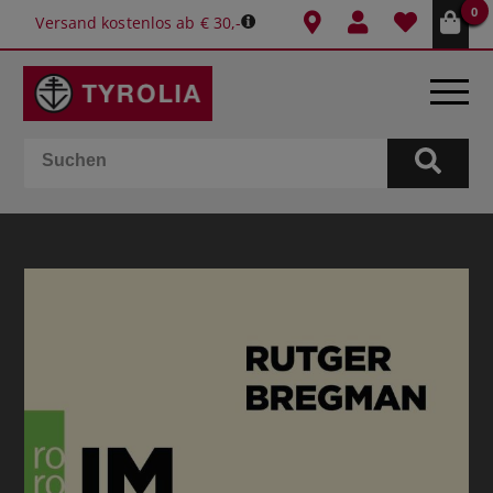
0
Versand kostenlos ab € 30,-
BÜCHER
E-BOOKS
SPIELE
KALENDER
GESCHENKIDEEN
SCHULE & BÜRO