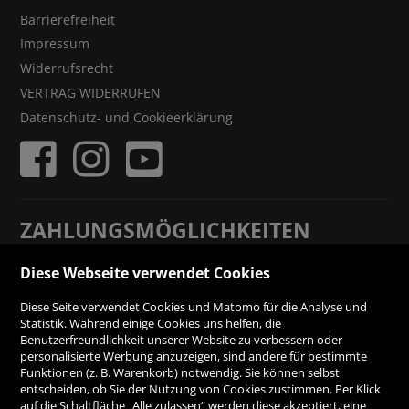
Barrierefreiheit
Impressum
Widerrufsrecht
VERTRAG WIDERRUFEN
Datenschutz- und Cookieerklärung
ZAHLUNGSMÖGLICHKEITEN
Diese Webseite verwendet Cookies
Rechnung
Diese Seite verwendet Cookies und Matomo für die Analyse und
Statistik. Während einige Cookies uns helfen, die
Vorauskasse
Benutzerfreundlichkeit unserer Website zu verbessern oder
personalisierte Werbung anzuzeigen, sind andere für bestimmte
Funktionen (z. B. Warenkorb) notwendig. Sie können selbst
SICHER ONLINE SHOPPEN!
entscheiden, ob Sie der Nutzung von Cookies zustimmen. Per Klick
auf die Schaltfläche „Alle zulassen“ werden diese akzeptiert, eine