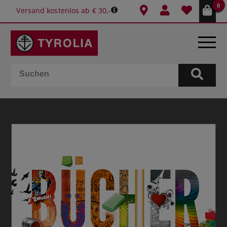
0
Versand kostenlos ab € 30,-
BÜCHER
E-BOOKS
SPIELE
KALENDER
GESCHENKIDEEN
SCHULE & BÜRO