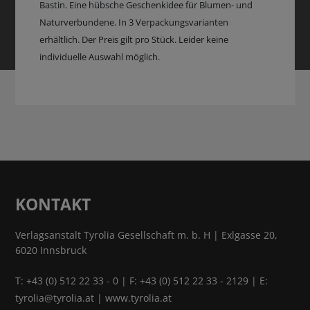
Bastin. Eine hübsche Geschenkidee für Blumen- und
Naturverbundene. In 3 Verpackungsvarianten
erhältlich. Der Preis gilt pro Stück. Leider keine
individuelle Auswahl möglich.
KONTAKT
Verlagsanstalt Tyrolia Gesellschaft m. b. H | Exlgasse 20,
6020 Innsbruck
T:
+43 (0) 512 22 33 - 0
| F: +43 (0) 512 22 33 - 2129 | E:
tyrolia@tyrolia.at
|
www.tyrolia.at