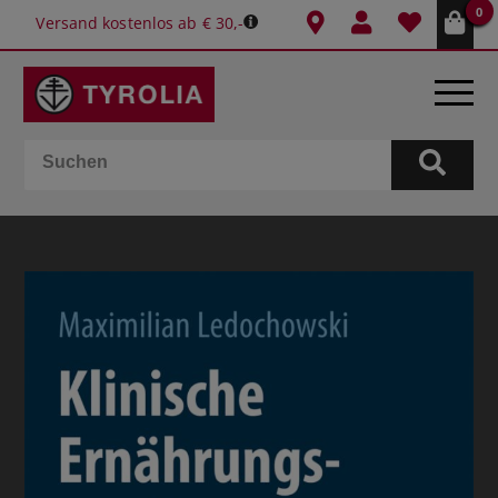
0
Versand kostenlos ab € 30,-
BÜCHER
E-BOOKS
SPIELE
KALENDER
GESCHENKIDEEN
SCHULE & BÜRO