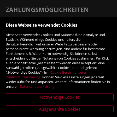
ZAHLUNGSMÖGLICHKEITEN
Rechnung
Diese Webseite verwendet Cookies
Diese Seite verwendet Cookies und Matomo für die Analyse und
Vorauskasse
Statistik. Während einige Cookies uns helfen, die
Benutzerfreundlichkeit unserer Website zu verbessern oder
personalisierte Werbung anzuzeigen, sind andere für bestimmte
SICHER ONLINE SHOPPEN!
Funktionen (z. B. Warenkorb) notwendig. Sie können selbst
entscheiden, ob Sie der Nutzung von Cookies zustimmen. Per Klick
auf die Schaltfläche „Alle zulassen“ werden diese akzeptiert, eine
Auswahl getroffen („Ausgewählte Cookies“) oder abgelehnt
(„Notwendige Cookies“). Im
Cookie-Bereich unserer
Datenschutzerklärung
können Sie diese Einstellungen jederzeit
wieder aufrufen und anpassen. Weitere Informationen finden Sie in
unserer
Datenschutzerklärung
.
Notwendige Cookies
News
Verlagsanstalt Tyrolia Gesellschaft m. b. H | Exlgasse 20,
Ausgewählte Cookies
letter
6020 Innsbruck