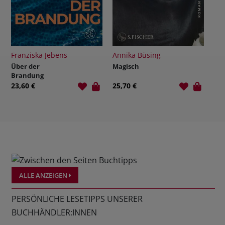
ebens
Annika Büsing
Mina Finch
Magisch
K-Pop Academy
1: Tanz der
Dämonen
25,70 €
15,00 €
ALLE ANZEIGEN
PERSÖNLICHE LESETIPPS UNSERER
BUCHHÄNDLER:INNEN