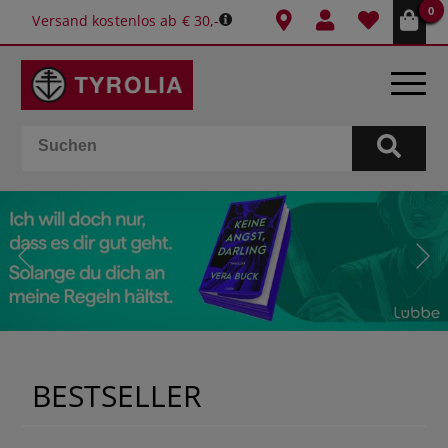
0
Versand kostenlos ab € 30,-
BÜCHER
E-BOOKS
SPIELE
KALENDER
GESCHENKIDEEN
BESTSELLER
SCHULE & BÜRO