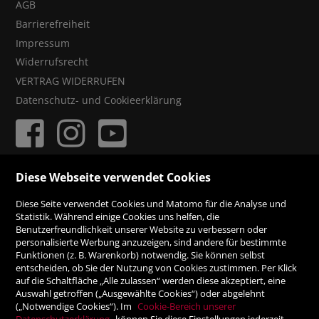
AGB
Barrierefreiheit
Impressum
Widerrufsrecht
VERTRAG WIDERRUFEN
Datenschutz- und Cookieerklärung
Diese Webseite verwendet Cookies
ZAHLUNGSMÖGLICHKEITEN
Diese Seite verwendet Cookies und Matomo für die Analyse und
Statistik. Während einige Cookies uns helfen, die
Rechnung
Benutzerfreundlichkeit unserer Website zu verbessern oder
personalisierte Werbung anzuzeigen, sind andere für bestimmte
Funktionen (z. B. Warenkorb) notwendig. Sie können selbst
Vorauskasse
entscheiden, ob Sie der Nutzung von Cookies zustimmen. Per Klick
auf die Schaltfläche „Alle zulassen“ werden diese akzeptiert, eine
Auswahl getroffen („Ausgewählte Cookies“) oder abgelehnt
(„Notwendige Cookies“). Im
Cookie-Bereich unserer
Datenschutzerklärung
können Sie diese Einstellungen jederzeit