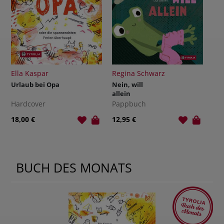
Regina Schwarz
Reinhold Stecher
Li
Nein, will
Das Licht wird
Für
allein
siegen
Pappbuch
Hardcover
Ha
12,95 €
12,00 €
25,
BUCH DES MONATS