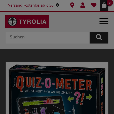
0
Versand kostenlos ab € 30,-
BÜCHER
E-BOOKS
SPIELE
KALENDER
GESCHENKIDEEN
SCHULE & BÜRO