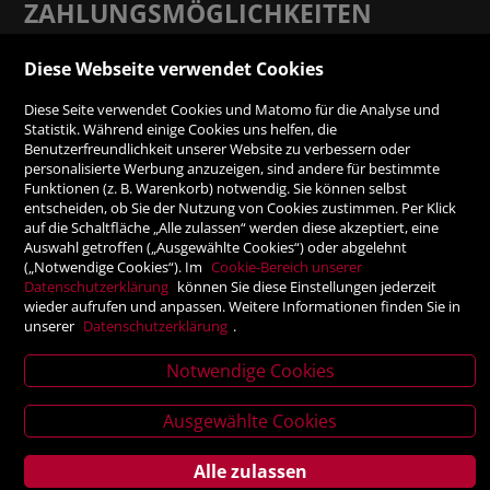
ZAHLUNGSMÖGLICHKEITEN
Diese Webseite verwendet Cookies
Rechnung
Diese Seite verwendet Cookies und Matomo für die Analyse und
Vorauskasse
Statistik. Während einige Cookies uns helfen, die
Benutzerfreundlichkeit unserer Website zu verbessern oder
personalisierte Werbung anzuzeigen, sind andere für bestimmte
SICHER ONLINE SHOPPEN!
Funktionen (z. B. Warenkorb) notwendig. Sie können selbst
entscheiden, ob Sie der Nutzung von Cookies zustimmen. Per Klick
auf die Schaltfläche „Alle zulassen“ werden diese akzeptiert, eine
Auswahl getroffen („Ausgewählte Cookies“) oder abgelehnt
(„Notwendige Cookies“). Im
Cookie-Bereich unserer
Datenschutzerklärung
können Sie diese Einstellungen jederzeit
wieder aufrufen und anpassen. Weitere Informationen finden Sie in
unserer
Datenschutzerklärung
.
Notwendige Cookies
News
Ausgewählte Cookies
letter
Verlagsanstalt Tyrolia Gesellschaft m. b. H | Exlgasse 20,
6020 Innsbruck
Alle zulassen
Service