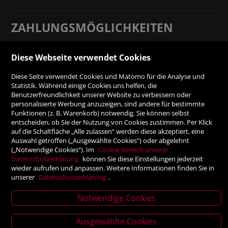
ZAHLUNGSMÖGLICHKEITEN
Rechnung
Diese Webseite verwendet Cookies
Diese Seite verwendet Cookies und Matomo für die Analyse und
Vorauskasse
Statistik. Während einige Cookies uns helfen, die
Benutzerfreundlichkeit unserer Website zu verbessern oder
personalisierte Werbung anzuzeigen, sind andere für bestimmte
SICHER ONLINE SHOPPEN!
Funktionen (z. B. Warenkorb) notwendig. Sie können selbst
entscheiden, ob Sie der Nutzung von Cookies zustimmen. Per Klick
auf die Schaltfläche „Alle zulassen“ werden diese akzeptiert, eine
Auswahl getroffen („Ausgewählte Cookies“) oder abgelehnt
(„Notwendige Cookies“). Im
Cookie-Bereich unserer
Datenschutzerklärung
können Sie diese Einstellungen jederzeit
wieder aufrufen und anpassen. Weitere Informationen finden Sie in
unserer
Datenschutzerklärung
.
Notwendige Cookies
News
Verlagsanstalt Tyrolia Gesellschaft m. b. H | Exlgasse 20,
Ausgewählte Cookies
letter