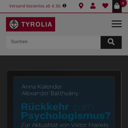
0
Versand kostenlos ab € 30,-
BÜCHER
E-BOOKS
SPIELE
KALENDER
GESCHENKIDEEN
SCHULE & BÜRO