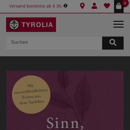
0
Versand kostenlos ab € 30,-
BÜCHER
E-BOOKS
SPIELE
KALENDER
GESCHENKIDEEN
SCHULE & BÜRO