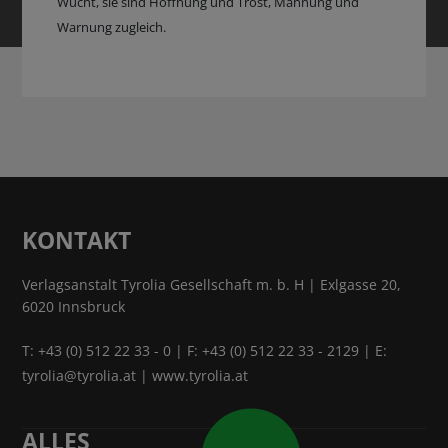
Wucht, sie sind Hoffnung und Trost, Mahnung und
Warnung zugleich.
KONTAKT
Verlagsanstalt Tyrolia Gesellschaft m. b. H | Exlgasse 20,
6020 Innsbruck
T:
+43 (0) 512 22 33 - 0
| F: +43 (0) 512 22 33 - 2129 | E:
tyrolia@tyrolia.at
|
www.tyrolia.at
ALLES