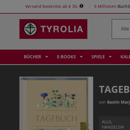
Versand kostenlos ab € 30,-
6 Millionen
Buchti
BÜCHER
E-BOOKS
SPIELE
KAL
TAGEB
von
Bastin Marj
ALLG.
HANDELSW.