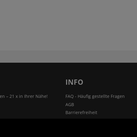
INFO
len – 21 x in Ihrer Nähe!
FAQ - Häufig gestellte Fragen
AGB
Barrierefreiheit
nsprechpartner
Impressum
Widerrufsrecht