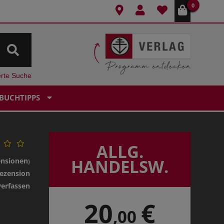
0
erte Suche
BUCHTIPPS
ALLG.
HANDELSW.
ensionen
)
ezension
verfassen
20
€
,00