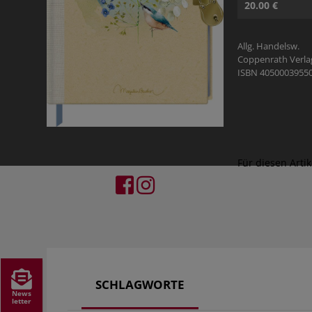
20.00 €
Allg. Handelsw.
Coppenrath Verl
ISBN 4050003955
Für diesen Arti
SCHLAGWORTE
News
letter