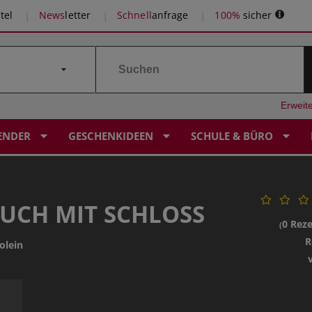
tel
News
letter
Schnell
anfrage
100%
sicher
Erweit
ENDER
GESCHENKIDEEN
SCHULE & BÜRO
UCH MIT SCHLOSS
0 Rez
(
R
olein