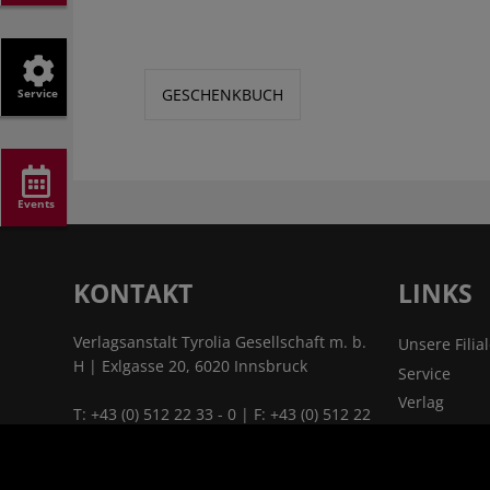
GESCHENKBUCH
Service
Events
KONTAKT
LINKS
Verlagsanstalt Tyrolia Gesellschaft m. b.
Unsere Filia
H | Exlgasse 20, 6020 Innsbruck
Service
Verlag
T:
+43 (0) 512 22 33 - 0
| F: +43 (0) 512 22
Kontakt & A
33 - 2129 | E:
tyrolia@tyrolia.at
|
Jobs
www.tyrolia.at