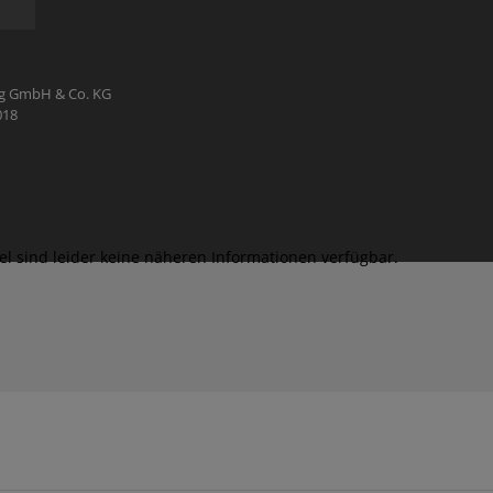
ag GmbH & Co. KG
018
kel sind leider keine näheren Informationen verfügbar.