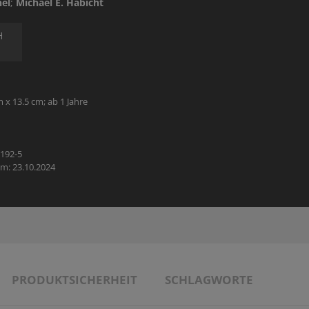
hel
;
Michael E. Habicht
H
m x 13.5 cm; ab 1 Jahre
0192-5
m: 23.10.2024
PRODUKTSICHERHEIT
SCHLAGWORTE