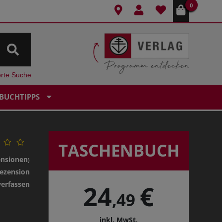
0
erte Suche
BUCHTIPPS
TASCHENBUCH
ensionen
)
ezension
verfassen
24
€
,49
inkl. MwSt.