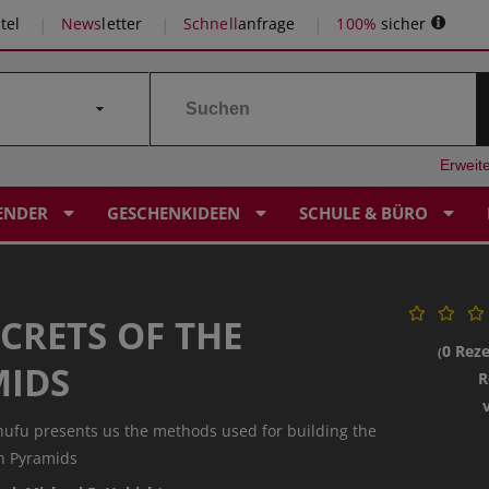
tel
News
letter
Schnell
anfrage
100%
sicher
Erweit
ENDER
GESCHENKIDEEN
SCHULE & BÜRO
ECRETS OF THE
0 Rez
(
MIDS
R
ufu presents us the methods used for building the
an Pyramids