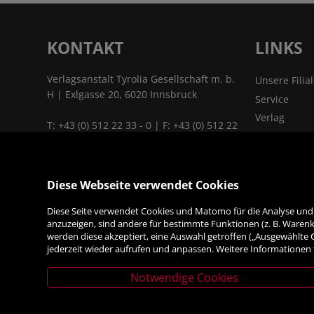
KONTAKT
LINKS
Verlagsanstalt Tyrolia Gesellschaft m. b.
Unsere Filia
H | Exlgasse 20, 6020 Innsbruck
Service
Verlag
T:
+43 (0) 512 22 33 - 0
| F: +43 (0) 512 22
Kontakt & A
33 - 2129 | E:
tyrolia@tyrolia.at
|
Jobs
www.tyrolia.at
Das Untern
Diese Webseite verwendet Cookies
Links & Part
ALLES
Diese Seite verwendet Cookies und Matomo für die Analyse und S
FÜRS BÜRO
anzuzeigen, sind andere für bestimmte Funktionen (z. B. Warenko
werden diese akzeptiert, eine Auswahl getroffen („Ausgewählte
jederzeit wieder aufrufen und anpassen. Weitere Informationen 
Notwendige Cookies