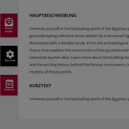
HAUPTBESCHREIBUNG
News
Immerse yourself in the fascinating world of the Egyptian p
letter
groundbreaking reference book, written by a renowned Egyp
illuminated with a detailed study. From the archaeologica
theory that explains the construction of the pyramids wit
interested laymen alike. Learn more about the building te
Service
and the exciting history behind the famous monuments. Im
mystery of the pyramids.
KURZTEXT
Events
Immerse yourself in the fascinating world of the Egyptian 