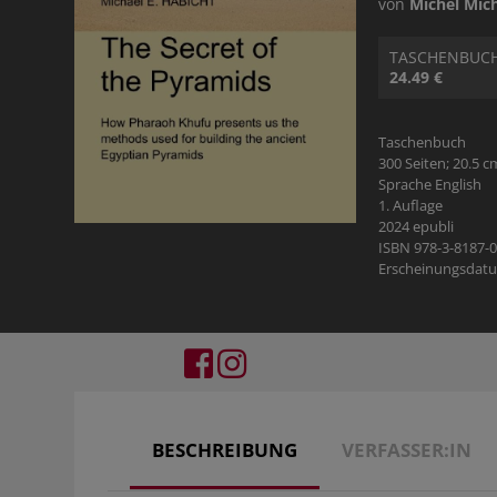
von
Michel Mic
TASCHENBUC
24.49 €
Taschenbuch
300 Seiten; 20.5 c
Sprache English
1. Auflage
2024 epubli
ISBN 978-3-8187-
Erscheinungsdatu
BESCHREIBUNG
VERFASSER:IN