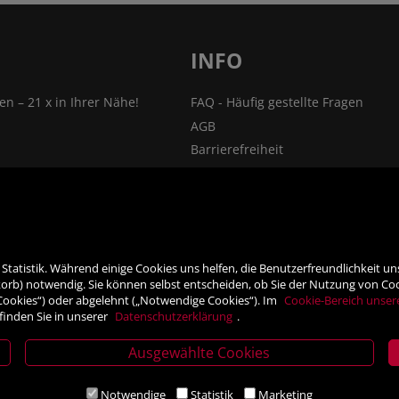
INFO
len – 21 x in Ihrer Nähe!
FAQ - Häufig gestellte Fragen
AGB
Barrierefreiheit
nsprechpartner
Impressum
Widerrufsrecht
ehmen
VERTRAG WIDERRUFEN
ner
Datenschutz- und Cookieerklärung
tatistik. Während einige Cookies uns helfen, die Benutzerfreundlichkeit u
rb) notwendig. Sie können selbst entscheiden, ob Sie der Nutzung von Cooki
 Cookies“) oder abgelehnt („Notwendige Cookies“). Im
Cookie-Bereich unser
finden Sie in unserer
Datenschutzerklärung
.
Ausgewählte Cookies
Notwendige
Statistik
Marketing