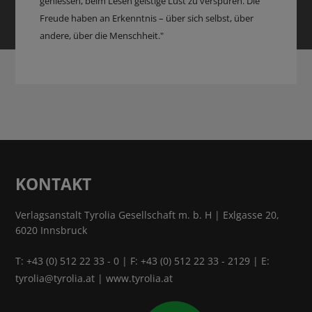
geniessen, beim Lesen geistige Lust zu verspüren. Die
Freude haben an Erkenntnis – über sich selbst, über
andere, über die Menschheit."
KONTAKT
Verlagsanstalt Tyrolia Gesellschaft m. b. H | Exlgasse 20,
6020 Innsbruck
T:
+43 (0) 512 22 33 - 0
| F: +43 (0) 512 22 33 - 2129 | E:
tyrolia@tyrolia.at
|
www.tyrolia.at