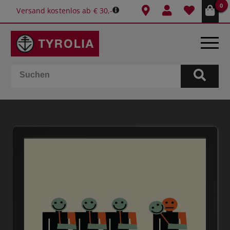
0
Versand kostenlos ab € 30,-
BÜCHER
E-BOOKS
SPIELE
KALENDER
GESCHENKIDEEN
SCHULE & BÜRO