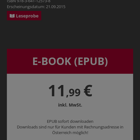
ISBN 978-3-641-12573-8
Erscheinungsdatum: 21.09.2015
Leseprobe
E-BOOK (EPUB)
11
€
,99
inkl. MwSt.
EPUB sofort downloaden
Downloads sind nur für Kunden mit Rechnungsadresse in
Österreich möglich!