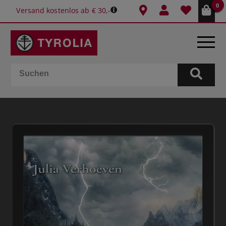
0
Versand kostenlos ab € 30,-
BÜCHER
E-BOOKS
SPIELE
KALENDER
GESCHENKIDEEN
SCHULE & BÜRO