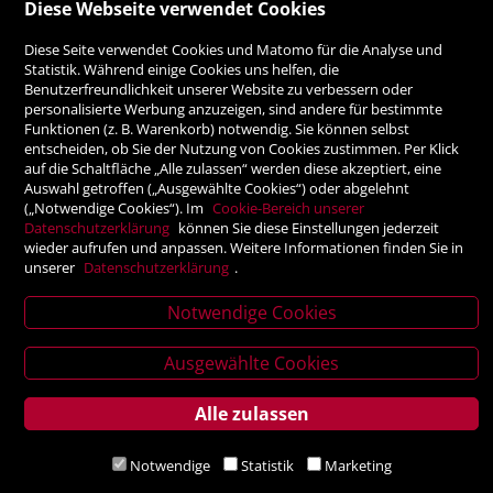
Rechnung
Diese Webseite verwendet Cookies
Diese Seite verwendet Cookies und Matomo für die Analyse und
Vorauskasse
Statistik. Während einige Cookies uns helfen, die
Benutzerfreundlichkeit unserer Website zu verbessern oder
personalisierte Werbung anzuzeigen, sind andere für bestimmte
SICHER ONLINE SHOPPEN!
Funktionen (z. B. Warenkorb) notwendig. Sie können selbst
entscheiden, ob Sie der Nutzung von Cookies zustimmen. Per Klick
auf die Schaltfläche „Alle zulassen“ werden diese akzeptiert, eine
Auswahl getroffen („Ausgewählte Cookies“) oder abgelehnt
(„Notwendige Cookies“). Im
Cookie-Bereich unserer
Datenschutzerklärung
können Sie diese Einstellungen jederzeit
wieder aufrufen und anpassen. Weitere Informationen finden Sie in
unserer
Datenschutzerklärung
.
Notwendige Cookies
News
Verlagsanstalt Tyrolia Gesellschaft m. b. H | Exlgasse 20,
Ausgewählte Cookies
letter
6020 Innsbruck
Alle zulassen
Service
Notwendige
Statistik
Marketing