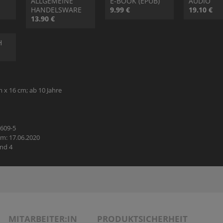
ALLGEMEINE
E-BOOK (EPUB)
AUDIO
HANDELSWARE
9.99 €
19.10 €
13.90 €
H
m x 16 cm; ab 10 Jahre
0609-5
m: 17.06.2020
nd 4
MITARBEITER:IN
PRODUKTSICHERHEIT