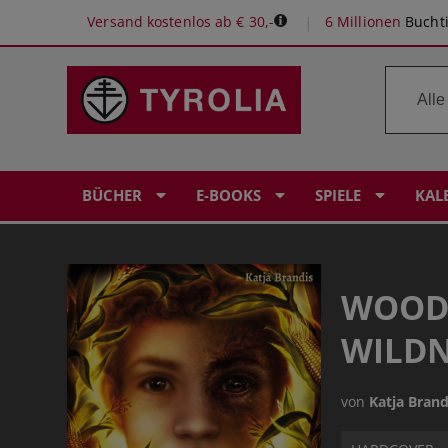
Versand kostenlos ab € 30,-
6 Millionen
Buchti
BÜCHER
E-BOOKS
SPIELE
KAL
WOODW
WILDN
von
Katja Brand