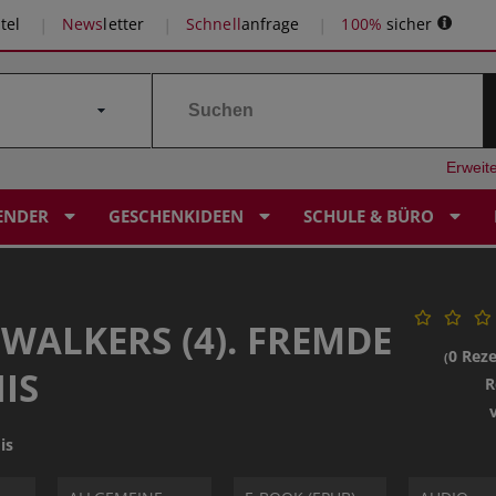
tel
News
letter
Schnell
anfrage
100%
sicher
Erweit
ENDER
GESCHENKIDEEN
SCHULE & BÜRO
ALKERS (4). FREMDE
0 Rez
(
IS
R
is