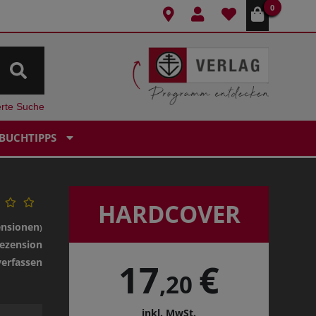
0
erte Suche
BUCHTIPPS
HARDCOVER
ensionen
)
ezension
verfassen
17
€
,20
inkl. MwSt.