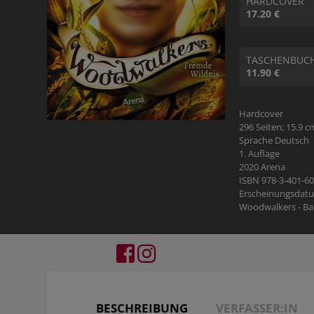
HARDCOVER
17.20 €
TASCHENBUC
11.90 €
Hardcover
296 Seiten; 15.9 c
Sprache Deutsch
1. Auflage
2020 Arena
ISBN 978-3-401-6
Erscheinungsdatu
Woodwalkers - Ba
BESCHREIBUNG
VERFASSER:IN