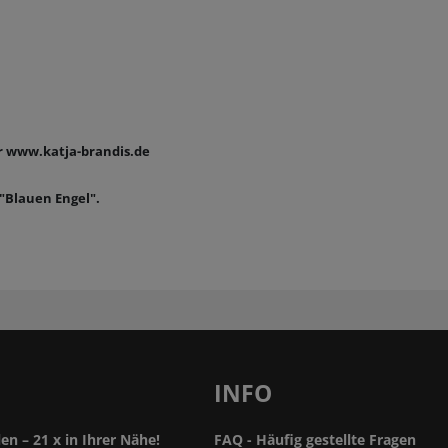
er www.katja-brandis.de
"Blauen Engel".
INFO
len – 21 x in Ihrer Nähe!
FAQ - Häufig gestellte Fragen