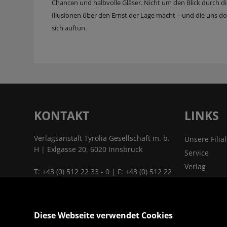
Chancen und halbvolle Gläser. Nicht um den Blick durch die
Illusionen über den Ernst der Lage macht – und die uns doc
sich auftun.
KONTAKT
LINKS
Verlagsanstalt Tyrolia Gesellschaft m. b.
Unsere Filia
H | Exlgasse 20, 6020 Innsbruck
Service
Verlag
T:
+43 (0) 512 22 33 - 0
| F: +43 (0) 512 22
Kontakt & A
33 - 2129 | E:
tyrolia@tyrolia.at
|
Jobs
www.tyrolia.at
Das Untern
Diese Webseite verwendet Cookies
Links & Part