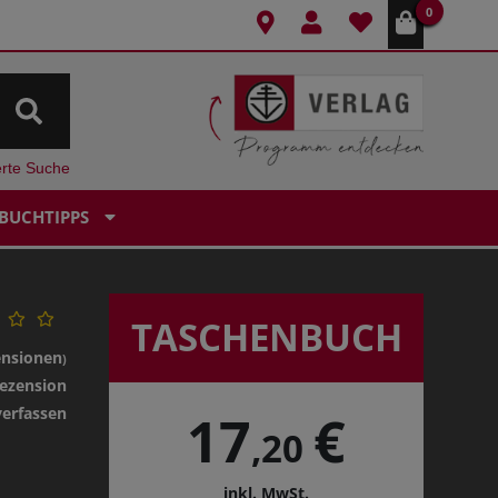
0
erte Suche
BUCHTIPPS
TASCHENBUCH
ensionen
)
ezension
verfassen
17
€
,20
inkl. MwSt.