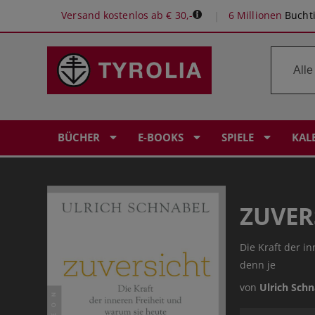
Versand kostenlos ab € 30,-
6 Millionen
Buchti
BÜCHER
E-BOOKS
SPIELE
KAL
ZUVER
Die Kraft der i
denn je
von
Ulrich Schn