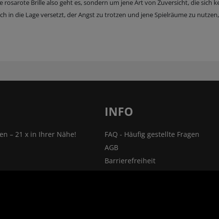
 rosarote Brille also geht es, sondern um jene Art von Zuversicht, die sich k
h in die Lage versetzt, der Angst zu trotzen und jene Spielräume zu nutzen,
INFO
len – 21 x in Ihrer Nähe!
FAQ - Häufig gestellte Fragen
AGB
Barrierefreiheit
nsprechpartner
Impressum
Widerrufsrecht
ehmen
VERTRAG WIDERRUFEN
ner
Datenschutz- und Cookieerklärung