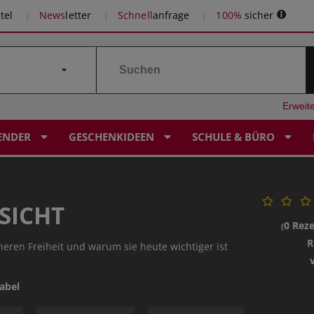
tel
News
letter
Schnell
anfrage
100%
sicher
Erweit
ENDER
GESCHENKIDEEN
SCHULE & BÜRO
SICHT
0 Rez
(
R
nneren Freiheit und warum sie heute wichtiger ist
abel