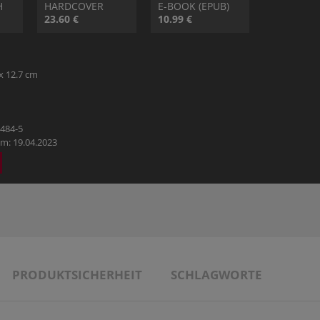
H
HARDCOVER
E-BOOK (EPUB)
23.60 €
10.99 €
x 12.7 cm
5484-5
m: 19.04.2023
PRODUKTSICHERHEIT
SCHLAGWORTE