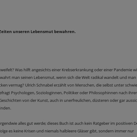
en Zeiten unseren Lebensmut bewahren.
eifelt? Was hilft angesichts einer Krebserkrankung oder einer Pandemie wi
 bewahrt man seinen Lebensmut, wenn sich die Welt radikal wandelt und man
cken vermag? Ulrich Schnabel erzählt von Menschen, die selbst unter schwie
fragt Psychologen, Soziologinnen, Politiker oder Philosophinnen nach ihre
eschichten von der Kunst, auch in unerfreulichen, düsteren oder gar aussic
finden.
rgendwie alles gut werde; dieses Buch ist auch kein Ratgeber im positiven 
ge es keine Krisen und niemals halbleere Gläser gibt, sondern immer nur