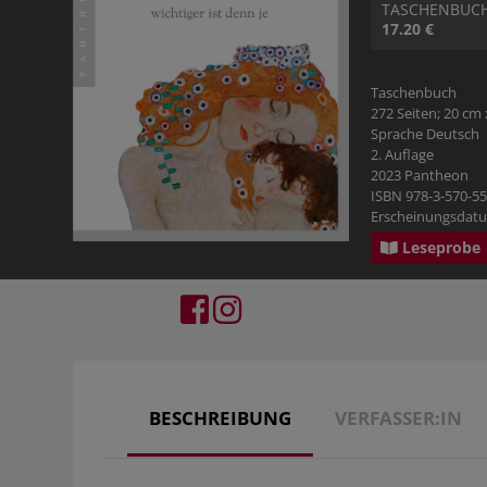
TASCHENBUC
17.20 €
Taschenbuch
272 Seiten; 20 cm 
Sprache Deutsch
2. Auflage
2023 Pantheon
ISBN 978-3-570-5
Erscheinungsdatu
Leseprobe
BESCHREIBUNG
VERFASSER:IN