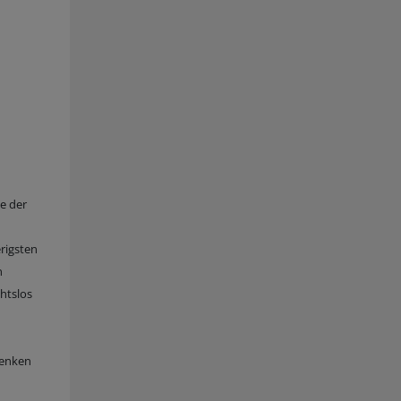
e der
rigsten
n
htslos
Denken