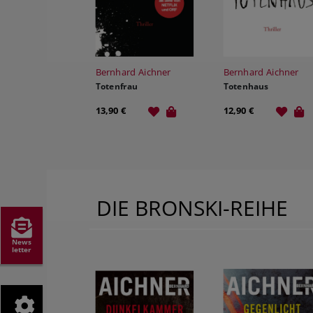
Bernhard Aichner
Bernhard Aichner
Totenfrau
Totenhaus
13,90 €
12,90 €
DIE BRONSKI-REIHE
News
letter