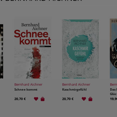
Bernhard Aichner
Bernhard Aichner
Bern
Schnee kommt
Kaschmirgefühl
Das 
Glüc
20,70 €
20,70 €
19,9