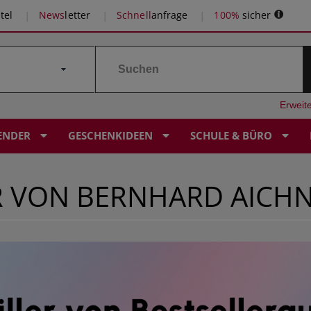
tel
News
letter
Schnell
anfrage
100%
sicher
Erweit
ENDER
GESCHENKIDEEN
SCHULE & BÜRO
R VON BERNHARD AICHN