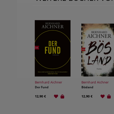
Bernhard Aichner
Bernhard Aichner
Der Fund
Bösland
12,90 €
12,90 €