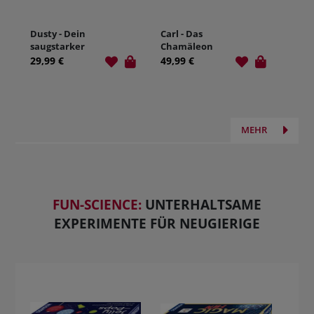
Dusty - Dein
Carl - Das
saugstarker
Chamäleon
Robo-Helfer
29,99 €
49,99 €
MEHR
FUN-SCIENCE:
UNTERHALTSAME
EXPERIMENTE FÜR NEUGIERIGE