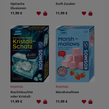
Optische
Duft-Zauber
Illusionen
11,99 €
11,99 €
Kosmos
Kosmos
Nachtleuchte
Marshmallows
nder Kristall-
Schatz
11,99 €
11,99 €