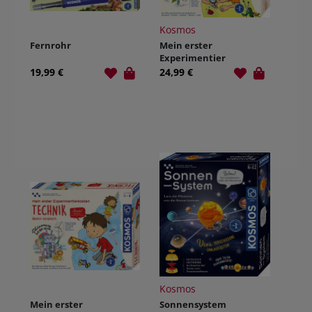
Kosmos
Fernrohr
Mein erster
Experimentier
kasten
19,99 €
24,99 €
Naturgesetze
Kosmos
Mein erster
Sonnensystem