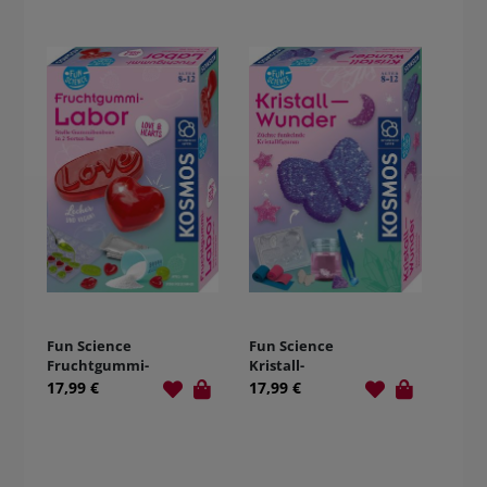
Fun Science
Fun Science
Fruchtgummi-
Kristall-
Labor Love &
Wunder
17,99 €
17,99 €
Hearts