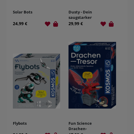
Solar Bots
Dusty - Dein
saugstarker
Robo-Helfer
24,99 €
29,99 €
Flybots
Fun Science
Drachen-