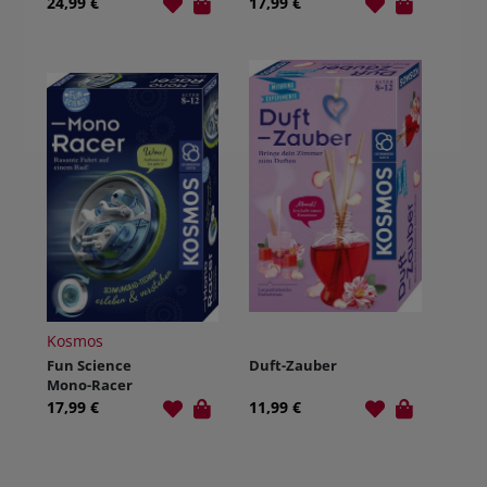
Tresor
24,99 €
17,99 €
Kosmos
Fun Science
Duft-Zauber
Mono-Racer
17,99 €
11,99 €