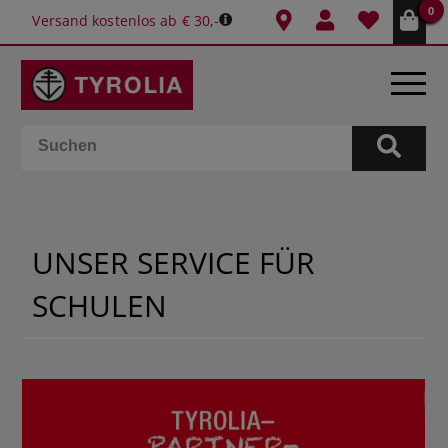
0
Versand kostenlos ab € 30,-
BÜCHER
E-BOOKS
UNSER SERVICE FÜR
SPIELE
SCHULEN
KALENDER
GESCHENKIDEEN
SCHULE & BÜRO