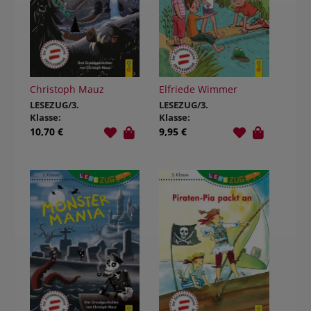
Christoph Mauz
Elfriede Wimmer
LESEZUG/3.
LESEZUG/3.
Klasse:
Klasse:
Monster-
Banden, Krach
10,70 €
9,95 €
Express
und die
geheime Insel