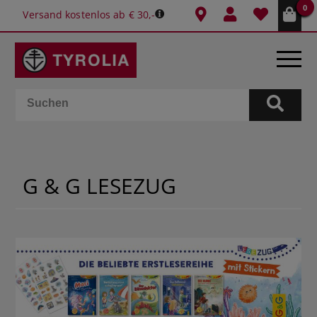
0
Versand kostenlos ab € 30,-
BÜCHER
E-BOOKS
G & G LESEZUG
SPIELE
KALENDER
GESCHENKIDEEN
SCHULE & BÜRO