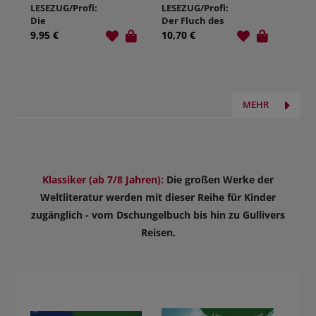
LESEZUG/Profi:
LESEZUG/Profi:
Die
Der Fluch des
Feuerpferde
dunklen
9,95 €
10,70 €
von
Buches
Sarmantan
MEHR
Klassiker (ab 7/8 Jahren):
Die großen Werke der
Weltliteratur werden mit dieser Reihe für Kinder
zugänglich - vom Dschungelbuch bis hin zu Gullivers
Reisen.