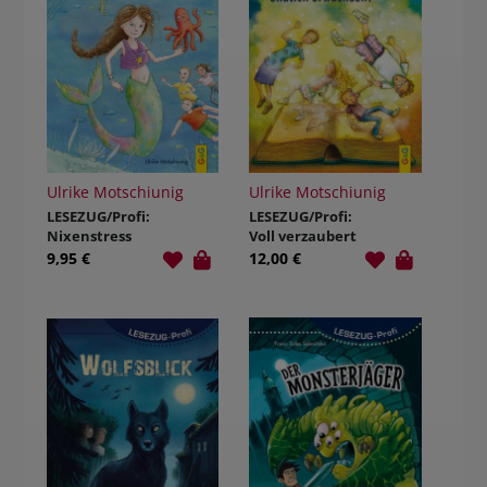
Ulrike Motschiunig
Ulrike Motschiunig
LESEZUG/Profi:
LESEZUG/Profi:
Nixenstress
Voll verzaubert
und
- endlich
9,95 €
12,00 €
Tiefseezauber
erwachsen!