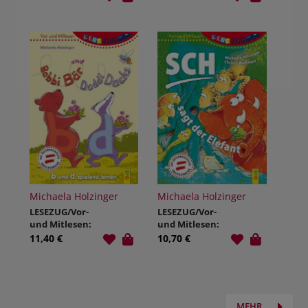
gesucht!
für Elfe Viola
Michaela Holzinger
Michaela Holzinger
LESEZUG/Vor-
LESEZUG/Vor-
und Mitlesen:
und Mitlesen:
Bobbi Bär und
Sch, sagt der
11,40 €
10,70 €
Doddi Dachs
Elefant
MEHR