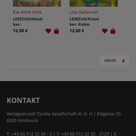
Kai Aline Hula
Lisa Gallauner
LESEZUG/Klassi
LESEZUG/Klassi
ker:
ker: Robin
Münchhausen
Hood
12,50 €
12,50 €
MEHR
KONTAKT
Verlagsanstalt Tyrolia Gesellschaft m. b. H | Exlgasse 20,
6020 Innsbruck
T:
+43 (0) 512 22 33 - 0
| F: +43 (0) 512 22 33 - 2129 | E: