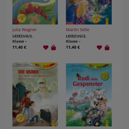
Julia Wagner
Martin Selle
LESEZUG/2.
LESEZUG/2.
Klasse –
Klasse –
Lesestufe 1:
Lesestufe 2:
11,40 €
11,40 €
Der
Das Vollmond-
Dinodoktor
Geheimnis