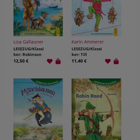
Lisa Gallauner
Karin Ammerer
LESEZUG/Klassi
LESEZUG/Klassi
ker: Robinson
ker: Till
Crusoe
Eulenspiegel
12,50 €
11,40 €