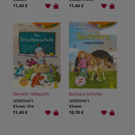
Prinzessin Juni
Hanna hebt ab
11,40 €
11,40 €
Wirbelwind
Daniela Höllwarth
Barbara Schinko
LESEZUG/1.
LESEZUG/1.
Klasse: Die
Klasse:
Drachenschule
Sternchen,
11,40 €
10,70 €
mein Fohlen