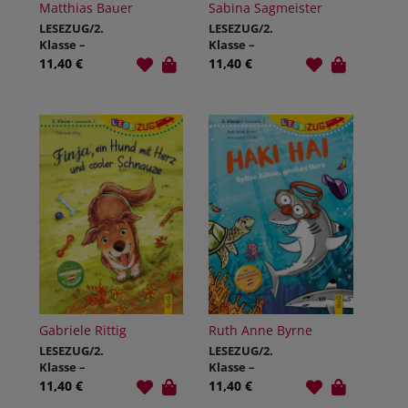
Matthias Bauer
Sabina Sagmeister
LESEZUG/2.
LESEZUG/2.
Klasse –
Klasse –
Lesestufe 2:
Lesestufe 1:
11,40 €
11,40 €
Die Mumie –
Rudi sieht
Eine Nacht
Gespenster
voller
Abenteuer
Gabriele Rittig
Ruth Anne Byrne
LESEZUG/2.
LESEZUG/2.
Klasse –
Klasse –
Lesestufe 2:
Lesestufe 2:
11,40 €
11,40 €
Finja, ein Hund
Haki Hai –