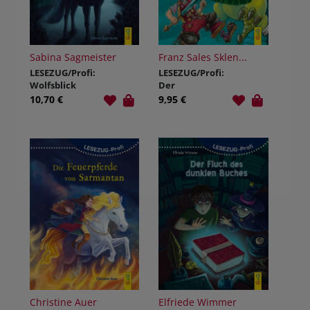
Sabina Sagmeister
Franz Sales Sklen...
LESEZUG/Profi:
LESEZUG/Profi:
Wolfsblick
Der
Monsterjäger
10,70 €
9,95 €
Christine Auer
Elfriede Wimmer