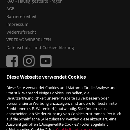
FAQ - Häufig gestellte Fragen
AGB
Barrierefreiheit
Impressum
Widerrufsrecht
VERTRAG WIDERRUFEN
Datenschutz- und Cookieerklärung
Diese Webseite verwendet Cookies
ZAHLUNGSMÖGLICHKEITEN
Diese Seite verwendet Cookies und Matomo für die Analyse und
Statistik. Während einige Cookies uns helfen, die
Benutzerfreundlichkeit unserer Website zu verbessern oder
Rechnung
personalisierte Werbung anzuzeigen, sind andere für bestimmte
Funktionen (z. B. Warenkorb) notwendig. Sie können selbst
Vorauskasse
entscheiden, ob Sie der Nutzung von Cookies zustimmen. Per Klick
auf die Schaltfläche „Alle zulassen“ werden diese akzeptiert, eine
Auswahl getroffen („Ausgewählte Cookies“) oder abgelehnt
(„Notwendige Cookies“). Im
Cookie-Bereich unserer