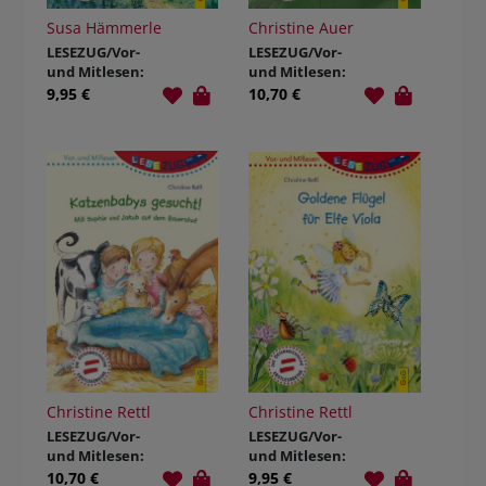
Susa Hämmerle
Christine Auer
LESEZUG/Vor-
LESEZUG/Vor-
und Mitlesen:
und Mitlesen:
Die kleine
Kater Felix will
9,95 €
10,70 €
Hexe Malexe
mutig sein
Christine Rettl
Christine Rettl
LESEZUG/Vor-
LESEZUG/Vor-
und Mitlesen:
und Mitlesen:
Katzenbabys
Goldene Flügel
10,70 €
9,95 €