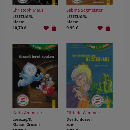
Christoph Mauz
Sabina Sagmeister
LESEZUG/3.
LESEZUG/3.
Klasse:
Klasse:
Monster-Mania
Piraten-Pia
10,70 €
9,95 €
packt an
Karin Ammerer
Elfriede Wimmer
Lesezug/3.
Der Schlüssel
Klasse: Gruseli
zum
lernt spuken
Geisterhaus