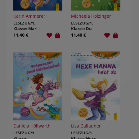
Karin Ammerer
Michaela Holzinger
LESEZUG/1.
LESEZUG/1.
Klasse: Mari –
Klasse: Du
Nixenspaß und
schaffst das,
11,40 €
11,40 €
Perlenzauber
Tobi Traktor!
Daniela Höllwarth
Lisa Gallauner
LESEZUG/1.
LESEZUG/1.
Klasse:
Klasse: Hexe