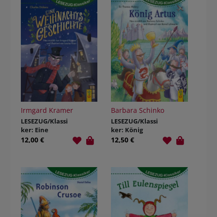
Irmgard Kramer
Barbara Schinko
LESEZUG/Klassi
LESEZUG/Klassi
ker: Eine
ker: König
Weihnachtsges
Artus
12,00 €
12,50 €
chichte