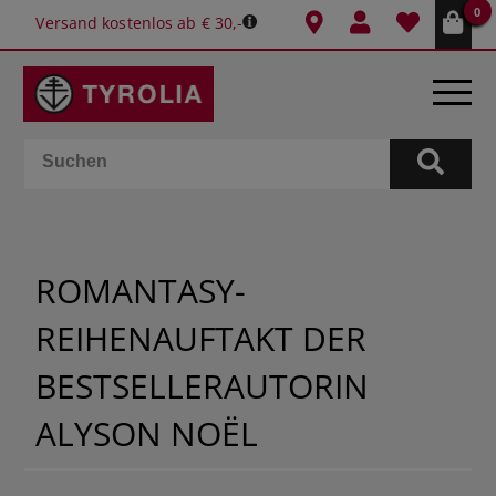
0
Versand kostenlos ab € 30,-
BÜCHER
E-BOOKS
ROMANTASY-
SPIELE
REIHENAUFTAKT DER
KALENDER
BESTSELLERAUTORIN
GESCHENKIDEEN
ALYSON NOËL
SCHULE & BÜRO