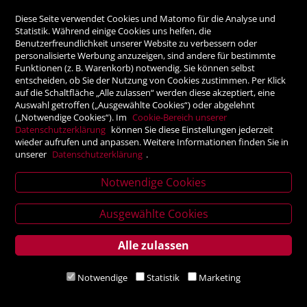
Diese Seite verwendet Cookies und Matomo für die Analyse und
Rechnung
Statistik. Während einige Cookies uns helfen, die
Benutzerfreundlichkeit unserer Website zu verbessern oder
personalisierte Werbung anzuzeigen, sind andere für bestimmte
Vorauskasse
Funktionen (z. B. Warenkorb) notwendig. Sie können selbst
entscheiden, ob Sie der Nutzung von Cookies zustimmen. Per Klick
auf die Schaltfläche „Alle zulassen“ werden diese akzeptiert, eine
Auswahl getroffen („Ausgewählte Cookies“) oder abgelehnt
SICHER ONLINE SHOPPEN!
(„Notwendige Cookies“). Im
Cookie-Bereich unserer
Datenschutzerklärung
können Sie diese Einstellungen jederzeit
wieder aufrufen und anpassen. Weitere Informationen finden Sie in
unserer
Datenschutzerklärung
.
Notwendige Cookies
News
Ausgewählte Cookies
letter
Alle zulassen
Service
Verlagsanstalt Tyrolia Gesellschaft m. b. H | Exlgasse 20,
Notwendige
Statistik
Marketing
6020 Innsbruck
Events