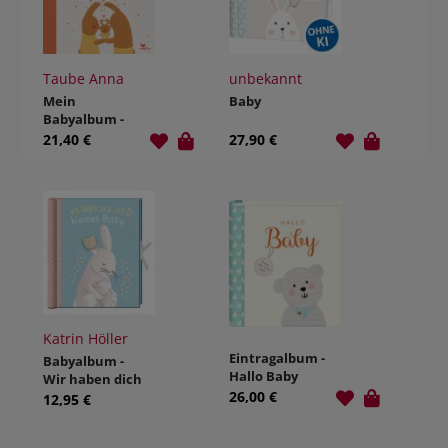
Taube Anna
unbekannt
Mein
Baby
Babyalbum -
Willkommen,
21,40 €
27,90 €
kleiner Hase
Katrin Höller
Eintragalbum -
Babyalbum -
Hallo Baby
Wir haben dich
26,00 €
lieb, kleines
12,95 €
Baby