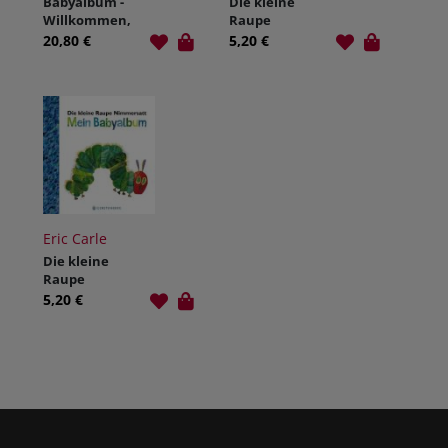
Babyalbum -
Die kleine
Willkommen,
Raupe
Rosa
Nimmersatt -
20,80 €
5,20 €
Mein
Babyalbum -
Rot
Eric Carle
Die kleine
Raupe
Nimmersatt -
5,20 €
Mein
Babyalbum -
Blau