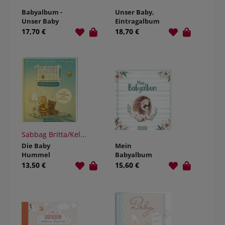
Babyalbum -
Unser Baby,
Unser Baby
Eintragalbum
17,70 €
18,70 €
Sabbag Britta/Kel...
Die Baby
Mein
Hummel
Babyalbum
Bommel -
13,50 €
15,60 €
Schön, dass du
da bist! Mein
Babyalbum
fürs erste Jahr