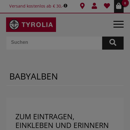
0
Versand kostenlos ab € 30,-
BÜCHER
E-BOOKS
BABYALBEN
SPIELE
KALENDER
GESCHENKIDEEN
ZUM EINTRAGEN,
EINKLEBEN UND ERINNERN
SCHULE & BÜRO