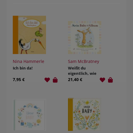
BUCHTIPPS
Nina Hammerle
Sam McBratney
Ich bin da!
Weißt du
eigentlich, wie
lieb ich dich
7,95 €
21,40 €
hab? Mein
Baby-Album