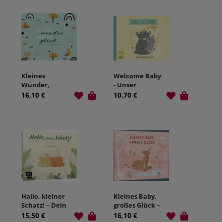
Kleines
Welcome Baby
Wunder,
- Unser
großes Glück -
Erinnerungsalb
16,10 €
10,70 €
Babyalbum für
um
dein erstes
Jahr
Hallo, kleiner
Kleines Baby,
Schatz! – Dein
großes Glück –
Babyalbum
Babyalbum
15,50 €
16,10 €