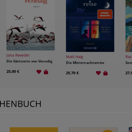
R
Matt Haig
Rachel Joyce
D
Die Mitternachtsreise
Sommerhaus
2
25,70 €
27,90 €
CHENBUCH