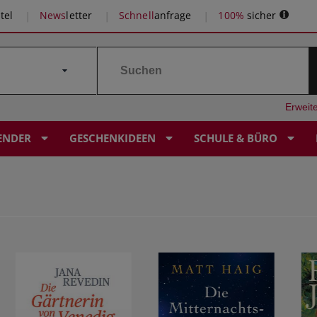
tel
News
letter
Schnell
anfrage
100%
sicher
Erweit
ENDER
GESCHENKIDEEN
SCHULE & BÜRO