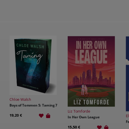
K
B
Liz Tomforde
Elsie Silver
In Her Own League
1
Fever Dream
15,50 €