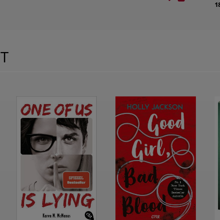
18,10 €
LT
C