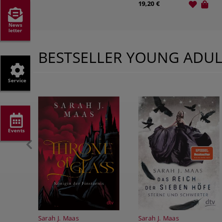
19,20 €
News
letter
BESTSELLER YOUNG ADU
Service
Events
Sarah J. Maas