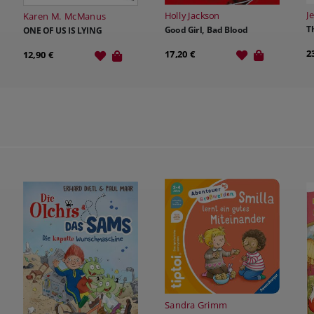
B
Jennifer Lynn Barnes
6
Holly Jackson
2
The Inheritance Games
Good Girl, Bad Blood
23,60 €
17,20 €
Sandra Grimm