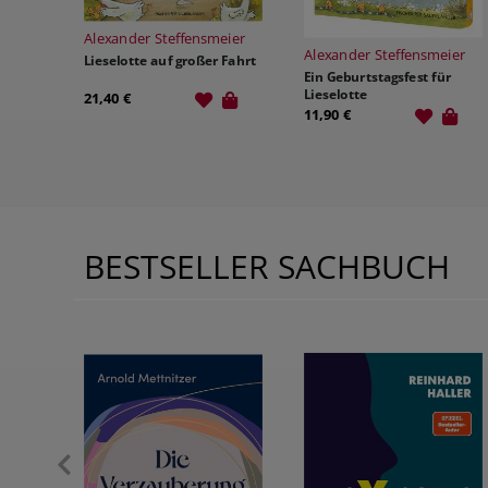
eier
Alexander Steffensmeier
 Fahrt
Erhard Dietl
Ein Geburtstagsfest für
Die Olchis und das Sams 1. D
Lieselotte
kaputte Wunschmaschine
11,90 €
16,10 €
BESTSELLER SACHBUCH