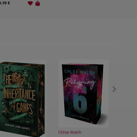
16,10 €
Liana Cincotti
Picking Daisies on Sundays
hloe Walsh