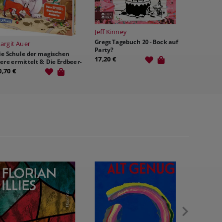
Alexander Steffensmeier
Lieselotte lauert
Simon M
eff Kinney
Fußball-S
regs Tagebuch 20 - Bock auf
21,40 €
Fußball. 
arty?
10,70 €
7,20 €