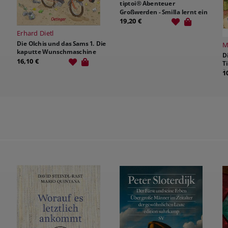
tiptoi® Abenteuer
Großwerden - Smilla lernt ein
gutes Miteinander
19,20 €
J
G
ie
Margit Auer
P
Die Schule der magischen
1
Tiere ermittelt 8: Die Erdbeer-
Spur
10,70 €