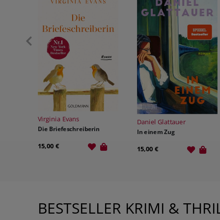
Daniel Glattauer
Julie Caplin
n
In einem Zug
Ein Wiedersehen im Somme
15,00 €
15,00 €
BESTSELLER KRIMI & THRI