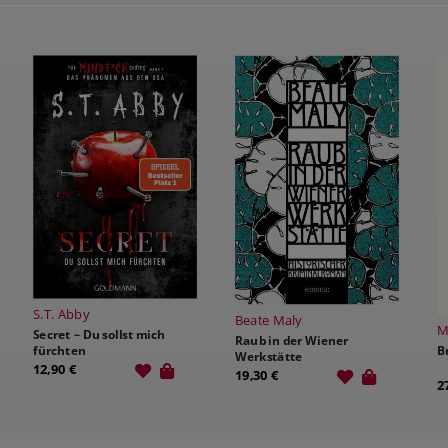
Beate Maly
Martin Walker
T
Raub in der Wiener
Bredouille
Werkstätte
D
Z
19,30 €
27,90 €
1