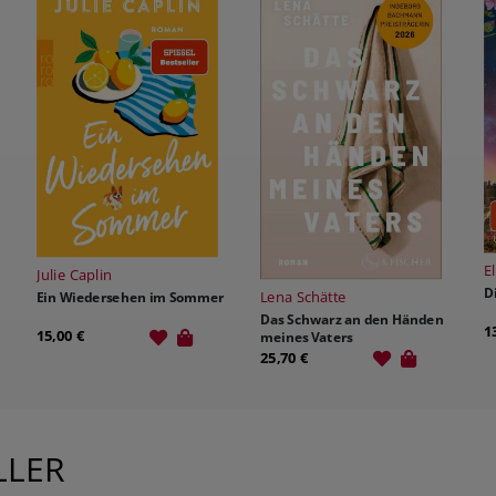
Eleanor Buchanan
C
Die Meerglas-Schwestern
Lena Schätte
r
P
Das Schwarz an den Händen
L
13,90 €
meines Vaters
9
25,70 €
LLER