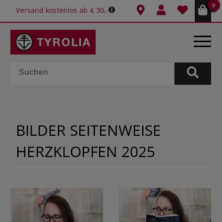
0
Versand kostenlos ab € 30,-
BÜCHER
E-BOOKS
BILDER SEITENWEISE
SPIELE
HERZKLOPFEN 2025
KALENDER
GESCHENKIDEEN
SCHULE & BÜRO