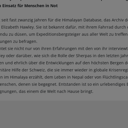
 Einsatz für Menschen in Not
tet seit fast zwanzig Jahren für die Himalayan Database, das Archiv 
 Elizabeth Hawley. Sie ist bekannt dafür, mit ihrem Fahrrad durch 
du zu düsen, um Expeditionsbergsteiger aus aller Welt zu treffen
igungen zu befragen.
tet sie nicht nur von ihren Erfahrungen mit den von ihr interviewt
y oder darüber, wie sich die Rolle der Sherpas in den letzten Jah
offen und ehrlich über die Entwicklungen auf den höchsten Bergen d
itäre Hilfe der Schweiz, die sie immer wieder in globale Krisenreg
n im Himalaya erzählt, dem Leben in Nepal oder von Flüchtlingsc
nschen, denen sie begegnet. Entstanden ist so ein urlebendiges 
gnungen, das einem die Welt nach Hause bringt.