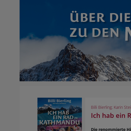
Billi Bierling; Karin St
Ich hab ein
Die renommierte Hi