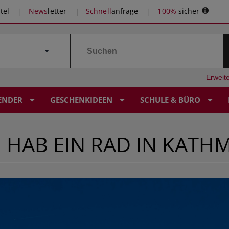
tel
News
letter
Schnell
anfrage
100%
sicher
Erweit
ENDER
GESCHENKIDEEN
SCHULE & BÜRO
ICH HAB EIN RAD IN KAT