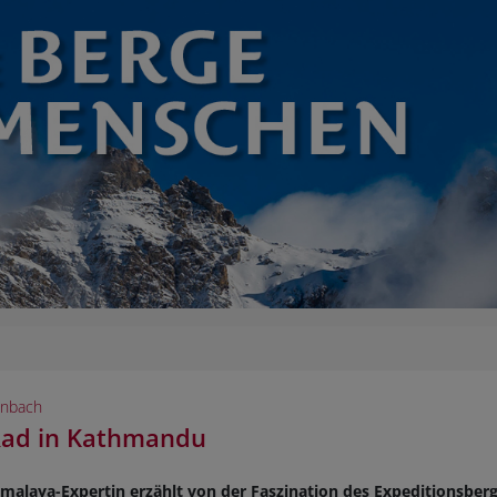
einbach
 Rad in Kathmandu
malaya-Expertin erzählt von der Faszination des Expeditionsber