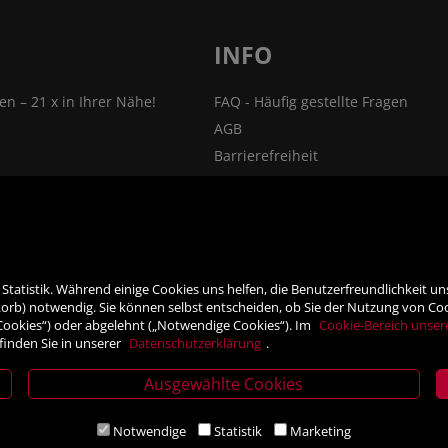
INFO
len – 21 x in Ihrer Nähe!
FAQ - Häufig gestellte Fragen
AGB
Barrierefreiheit
nsprechpartner
Impressum
Widerrufsrecht
ehmen
VERTRAG WIDERRUFEN
ner
Datenschutz- und Cookieerklärung
tatistik. Während einige Cookies uns helfen, die Benutzerfreundlichkeit u
rb) notwendig. Sie können selbst entscheiden, ob Sie der Nutzung von Cooki
 Cookies“) oder abgelehnt („Notwendige Cookies“). Im
Cookie-Bereich unser
finden Sie in unserer
Datenschutzerklärung
.
Ausgewählte Cookies
Notwendige
Statistik
Marketing