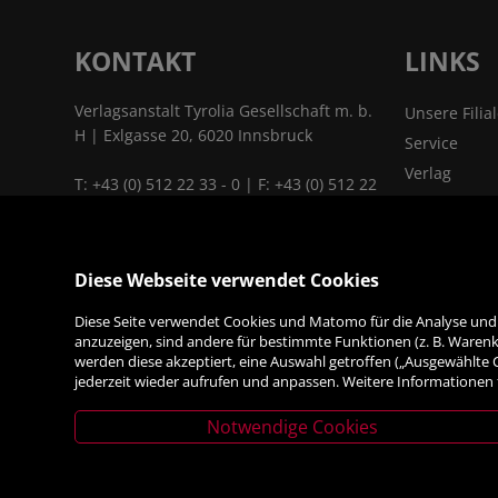
KONTAKT
LINKS
Verlagsanstalt Tyrolia Gesellschaft m. b.
Unsere Filia
H | Exlgasse 20, 6020 Innsbruck
Service
Verlag
T:
+43 (0) 512 22 33 - 0
| F: +43 (0) 512 22
Kontakt & A
33 - 2129 | E:
tyrolia@tyrolia.at
|
Jobs
www.tyrolia.at
Das Untern
Diese Webseite verwendet Cookies
Links & Part
ALLES
Diese Seite verwendet Cookies und Matomo für die Analyse und S
FÜRS BÜRO
anzuzeigen, sind andere für bestimmte Funktionen (z. B. Warenko
werden diese akzeptiert, eine Auswahl getroffen („Ausgewählte
jederzeit wieder aufrufen und anpassen. Weitere Informationen 
Notwendige Cookies