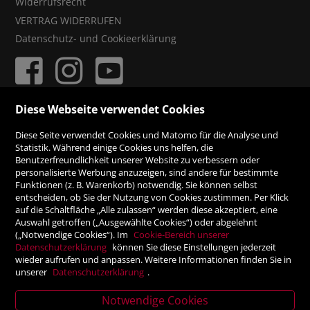
Widerrufsrecht
VERTRAG WIDERRUFEN
Datenschutz- und Cookieerklärung
Diese Webseite verwendet Cookies
ZAHLUNGSMÖGLICHKEITEN
Diese Seite verwendet Cookies und Matomo für die Analyse und
Statistik. Während einige Cookies uns helfen, die
Benutzerfreundlichkeit unserer Website zu verbessern oder
Rechnung
personalisierte Werbung anzuzeigen, sind andere für bestimmte
Funktionen (z. B. Warenkorb) notwendig. Sie können selbst
Vorauskasse
entscheiden, ob Sie der Nutzung von Cookies zustimmen. Per Klick
auf die Schaltfläche „Alle zulassen“ werden diese akzeptiert, eine
Auswahl getroffen („Ausgewählte Cookies“) oder abgelehnt
SICHER ONLINE SHOPPEN!
(„Notwendige Cookies“). Im
Cookie-Bereich unserer
Datenschutzerklärung
können Sie diese Einstellungen jederzeit
wieder aufrufen und anpassen. Weitere Informationen finden Sie in
unserer
Datenschutzerklärung
.
Notwendige Cookies