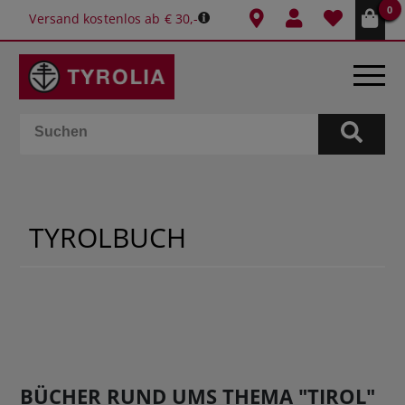
0
Versand kostenlos ab € 30,-
BÜCHER
E-BOOKS
TYROLBUCH
SPIELE
KALENDER
GESCHENKIDEEN
SCHULE & BÜRO
BÜCHER RUND UMS THEMA "TIROL"