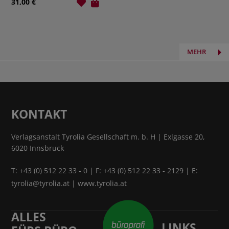
Kitzbühel
31,00 €
MEHR
KONTAKT
Verlagsanstalt Tyrolia Gesellschaft m. b. H | Exlgasse 20,
6020 Innsbruck
T:
+43 (0) 512 22 33 - 0
| F: +43 (0) 512 22 33 - 2129 | E:
tyrolia@tyrolia.at
|
www.tyrolia.at
ALLES
LINKS