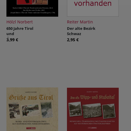
Hölzl Norbert
Reiter Martin
650 Jahre Tirol
Der alte Bezirk
und
Schwaz
Österreich. Ein
3,99 €
2,95 €
Durcheinande
r vom ersten
Tag bis heute