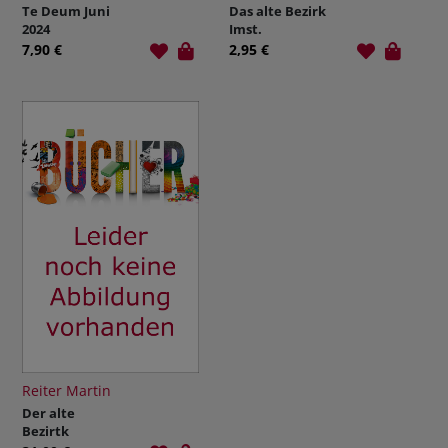
Te Deum Juni
Das alte Bezirk
2024
Imst.
Menschen,
7,90 €
2,95 €
Gemeinden
und
Landschaften
auf
historischen
Photographien
Reiter Martin
Der alte
Bezirtk