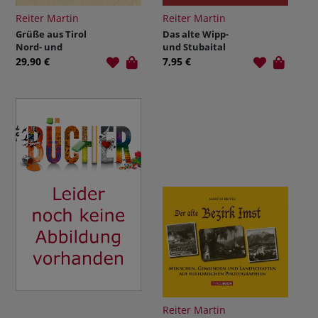
Reiter Martin
Reiter Martin
Grüße aus Tirol
Das alte Wipp-
Nord- und
und Stubaital
Osttiroler Orte
29,90 €
7,95 €
auf
historischen
Ansichten
Reiter Martin