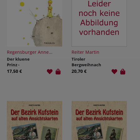
Regensburger Anne...
Reiter Martin
Der kluene
Tiroler
Prinz -
Bergweihnach
Tirolerisch
t
17,50 €
20,70 €