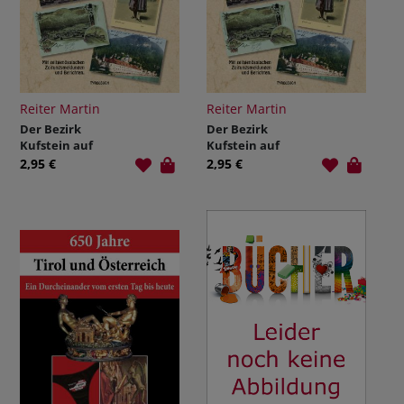
Reiter Martin
Reiter Martin
Der Bezirk
Der Bezirk
Kufstein auf
Kufstein auf
alten
alten
2,95 €
2,95 €
Ansichtskarte
Ansichtskarte
n. Mit
n. Mit
historischen
historischen
Hinweisen und
Hinweisen und
Berichten.
Berichten.