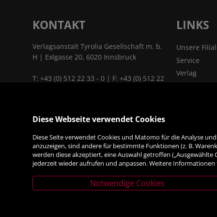
KONTAKT
LINKS
Verlagsanstalt Tyrolia Gesellschaft m. b.
Unsere Filia
H | Exlgasse 20, 6020 Innsbruck
Service
Verlag
T:
+43 (0) 512 22 33 - 0
| F: +43 (0) 512 22
Kontakt & A
33 - 2129 | E:
tyrolia@tyrolia.at
|
Jobs
www.tyrolia.at
Das Untern
Diese Webseite verwendet Cookies
Links & Part
ALLES
Diese Seite verwendet Cookies und Matomo für die Analyse und S
FÜRS BÜRO
anzuzeigen, sind andere für bestimmte Funktionen (z. B. Warenko
werden diese akzeptiert, eine Auswahl getroffen („Ausgewählte
jederzeit wieder aufrufen und anpassen. Weitere Informationen 
Notwendige Cookies