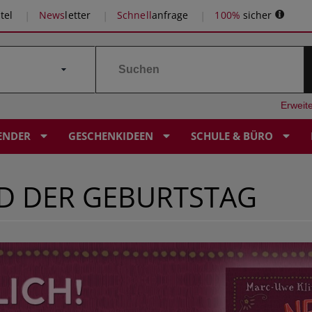
tel
News
letter
Schnell
anfrage
100%
sicher
Erweit
ENDER
GESCHENKIDEEN
SCHULE & BÜRO
D DER GEBURTSTAG