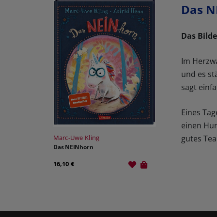
Das N
Das Bild
Im Herzwa
und es st
sagt einf
Eines Tag
einen Hun
gutes Te
Marc-Uwe Kling
Das NEINhorn
16,10 €