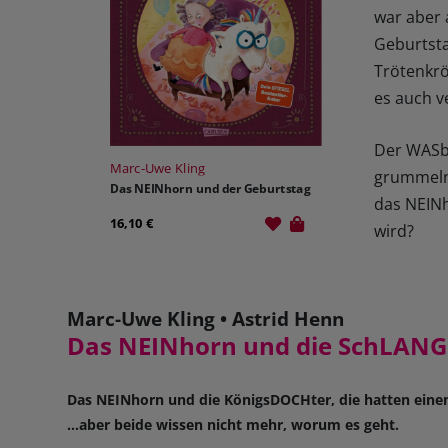
war aber a
Geburtsta
Trötenkrö
es auch v
Der WASbä
Marc-Uwe Kling
grummelnd
Das NEINhorn und der Geburtstag
das NEINh
16,10 €
wird?
Marc-Uwe Kling • Astrid Henn
Das NEINhorn und die SchLAN
Das NEINhorn und die KönigsDOCHter, die hatten einen 
...aber beide wissen nicht mehr, worum es geht.