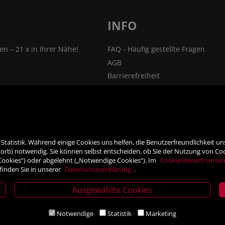
INFO
len – 21 x in Ihrer Nähe!
FAQ - Häufig gestellte Fragen
AGB
Barrierefreiheit
nsprechpartner
Impressum
Widerrufsrecht
ehmen
VERTRAG WIDERRUFEN
ner
Datenschutz- und Cookieerklärung
tatistik. Während einige Cookies uns helfen, die Benutzerfreundlichkeit u
rb) notwendig. Sie können selbst entscheiden, ob Sie der Nutzung von Cooki
 Cookies“) oder abgelehnt („Notwendige Cookies“). Im
Cookie-Bereich unser
finden Sie in unserer
Datenschutzerklärung
.
Ausgewählte Cookies
Notwendige
Statistik
Marketing