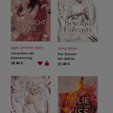
Jager Jennifer Alice
Greta Milán
Chroniken der
Der Schwur
Dämmerung,
der Göttin,
Band 2:
20,40 €
Band 1: Beyond
21,40 €
Midnight Soul;
Eternity
.