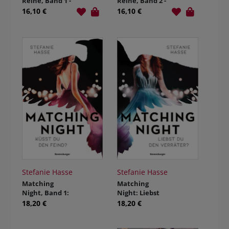
Reihe, Band 1 -
Reihe, Band 2 -
Meet Me in
Save Me in
16,10 €
16,10 €
Maple Creek
Maple Creek
Stefanie Hasse
Stefanie Hasse
Matching
Matching
Night, Band 1:
Night: Liebst
Küsst du den
du den
18,20 €
18,20 €
Feind?
Verräter?
(Gewinner des