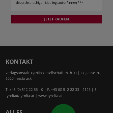
deutschsprachigen Lieblingsautor*innen ***
JETZT KAUFEN
KONTAKT
Verlagsanstalt Tyrolia Gesellschaft m. b. H | Exlgasse 20,
6020 Innsbruck
T:
+43 (0) 512 22 33 - 0
| F: +43 (0) 512 22 33 - 2129 | E:
tyrolia@tyrolia.at
|
www.tyrolia.at
ALLES