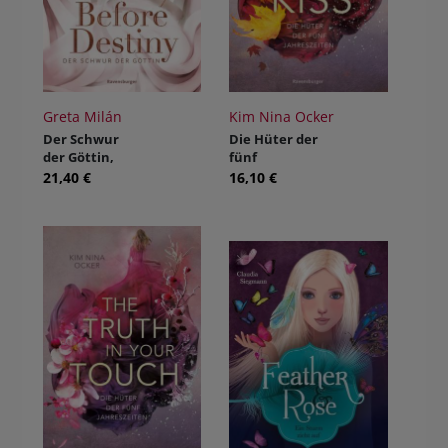
Greta Milán
Kim Nina Ocker
Der Schwur
Die Hüter der
der Göttin,
fünf
Band 2: Before
Jahreszeiten,
21,40 €
16,10 €
Destiny
Band 1: The Lie
in Your Kiss
(Romantische
Fantasy - So
aufwühlend
wie der
Herbstwind, so
unvergesslich
wie ein
Sommerabend.
)