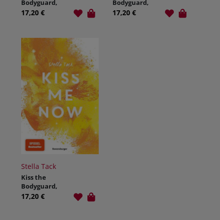
Bodyguard,
Bodyguard,
Band 1 - Kiss
Band 2 - Kiss
17,20 €
17,20 €
Me Once
Me Twice
Stella Tack
Kiss the
Bodyguard,
Band 3 - Kiss
17,20 €
Me Now