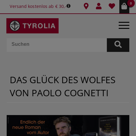
0
Versand kostenlos ab € 30,-
BÜCHER
E-BOOKS
DAS GLÜCK DES WOLFES
SPIELE
VON PAOLO COGNETTI
KALENDER
GESCHENKIDEEN
SCHULE & BÜRO