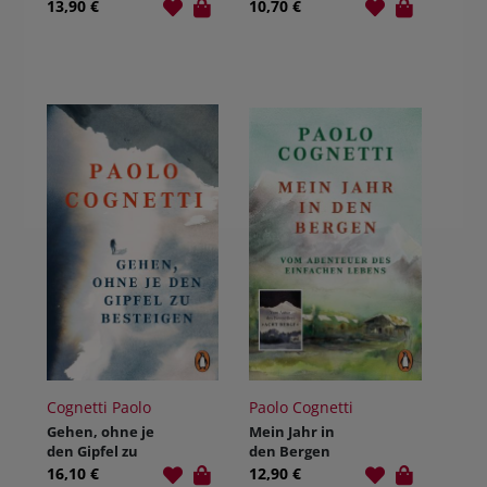
Schwarz
13,90 €
10,70 €
Cognetti Paolo
Paolo Cognetti
Gehen, ohne je
Mein Jahr in
den Gipfel zu
den Bergen
besteigen
16,10 €
12,90 €