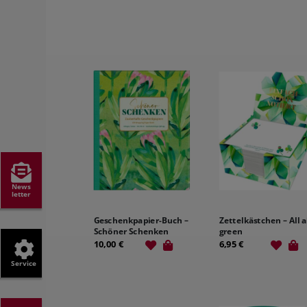
News
letter
Geschenkpapier-Buch –
Zettelkästchen – All 
Schöner Schenken
green
10,00 €
6,95 €
Service