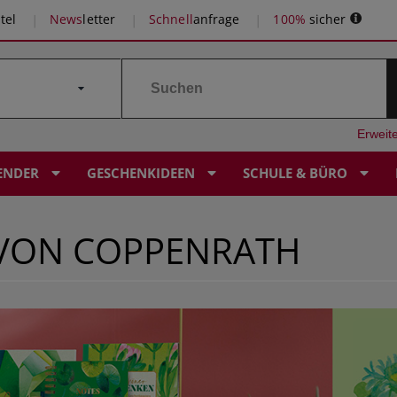
tel
News
letter
Schnell
anfrage
100%
sicher
Erweit
ENDER
GESCHENKIDEEN
SCHULE & BÜRO
 VON COPPENRATH