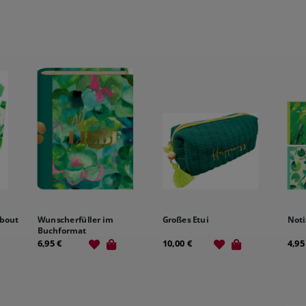
about
Wunscherfüller im
Großes Etui
Noti
Buchformat
6,95 €
10,00 €
4,95