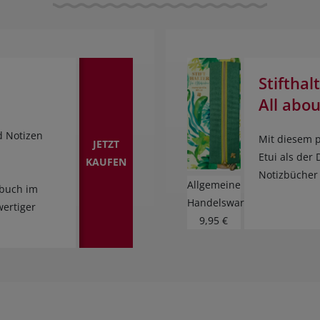
Stifthal
All abo
d Notizen
Mit diesem p
JETZT
Etui als der
KAUFEN
Notizbücher 
Allgemeine
gbuch im
Handelsware
ertiger
9,95 €