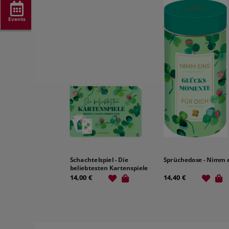
Events
Schachtelspiel - Die
Sprüchedose - Nimm e
beliebtesten Kartenspiele
14,00 €
14,40 €