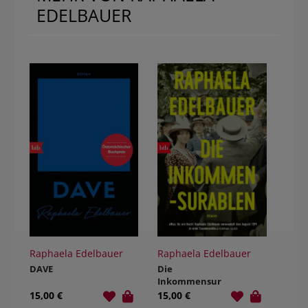
EDELBAUER
Raphaela Edelbauer
Raphaela Edelbauer
DAVE
Die
Inkommensur
ablen
15,00 €
15,00 €