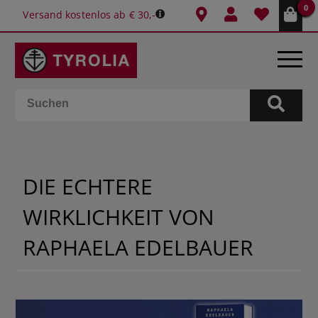
0
Versand kostenlos ab € 30,-
BÜCHER
E-BOOKS
DIE ECHTERE
SPIELE
WIRKLICHKEIT VON
KALENDER
RAPHAELA EDELBAUER
GESCHENKIDEEN
SCHULE & BÜRO