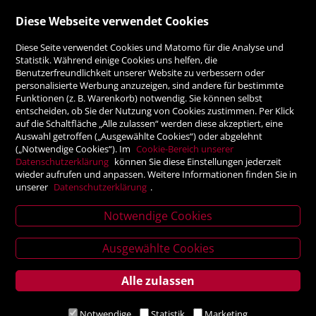
Diese Webseite verwendet Cookies
ZAHLUNGSMÖGLICHKEITEN
Diese Seite verwendet Cookies und Matomo für die Analyse und
Statistik. Während einige Cookies uns helfen, die
Benutzerfreundlichkeit unserer Website zu verbessern oder
Rechnung
personalisierte Werbung anzuzeigen, sind andere für bestimmte
Funktionen (z. B. Warenkorb) notwendig. Sie können selbst
Vorauskasse
entscheiden, ob Sie der Nutzung von Cookies zustimmen. Per Klick
auf die Schaltfläche „Alle zulassen“ werden diese akzeptiert, eine
Auswahl getroffen („Ausgewählte Cookies“) oder abgelehnt
SICHER ONLINE SHOPPEN!
(„Notwendige Cookies“). Im
Cookie-Bereich unserer
Datenschutzerklärung
können Sie diese Einstellungen jederzeit
wieder aufrufen und anpassen. Weitere Informationen finden Sie in
unserer
Datenschutzerklärung
.
Notwendige Cookies
News
Ausgewählte Cookies
letter
Alle zulassen
Service
Verlagsanstalt Tyrolia Gesellschaft m. b. H | Exlgasse 20,
Notwendige
Statistik
Marketing
6020 Innsbruck