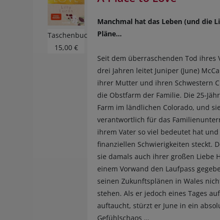
Manchmal hat das Leben (und die L
Pläne…
Taschenbuch
15,00 €
Seit dem überraschenden Tod ihres V
drei Jahren leitet Juniper (June) McCa
ihrer Mutter und ihren Schwestern Ch
die Obstfarm der Familie. Die 25-Jähri
Farm im ländlichen Colorado, und sie
verantwortlich für das Familienunte
ihrem Vater so viel bedeutet hat und
finanziellen Schwierigkeiten steckt. 
sie damals auch ihrer großen Liebe 
einem Vorwand den Laufpass gegeb
seinen Zukunftsplänen in Wales nich
stehen. Als er jedoch eines Tages auf
auftaucht, stürzt er June in ein absol
Gefühlschaos …