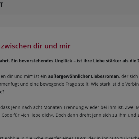
T
zwischen dir und mir
ahrt. Ein bevorstehendes Unglück – ist ihre Liebe stärker als die 
en dir und mir" ist ein
außergewöhnlicher Liebesroman
, der sic
enfügt und eine bewegende Frage stellt: Wie stark ist die Verb
e?
, dass Jenn nach acht Monaten Trennung wieder bei ihm ist. Zwei M
 Code für »Ich liebe dich«. Doch dann dreht Jenn sich zu ihm und s
t Robbie in die Scheinwerfer eines LKWs, der in ihr Auto zu krach