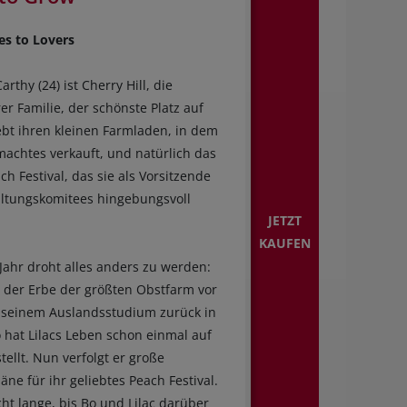
s to Lovers
arthy (24) ist Cherry Hill, die
er Familie, der schönste Platz auf
iebt ihren kleinen Farmladen, in dem
machtes verkauft, und natürlich das
ch Festival, das sie als Vorsitzende
altungskomitees hingebungsvoll
JETZT
KAUFEN
Jahr droht alles anders zu werden:
 der Erbe der größten Obstfarm vor
h seinem Auslandsstudium zurück in
o hat Lilacs Leben schon einmal auf
tellt. Nun verfolgt er große
ne für ihr geliebtes Peach Festival.
cht lange, bis Bo und Lilac darüber