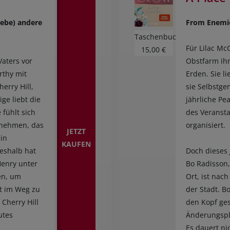
iebe) andere
From Enemie
Taschenbuch
Für Lilac McC
15,00 €
aters vor
Obstfarm ihr
rthy mit
Erden. Sie l
erry Hill,
sie Selbstge
ge liebt die
jährliche Pea
 fühlt sich
des Veranst
rnehmen, das
organisiert.
JETZT
 in
KAUFEN
Deshalb hat
Doch dieses 
Henry unter
Bo Radisson,
en, um
Ort, ist nac
t im Weg zu
der Stadt. B
 Cherry Hill
den Kopf ges
utes
Änderungsplä
Es dauert ni