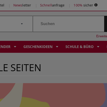
tel
News
letter
Schnell
anfrage
100%
sicher
Erweit
ENDER
GESCHENKIDEEN
SCHULE & BÜRO
E SEITEN