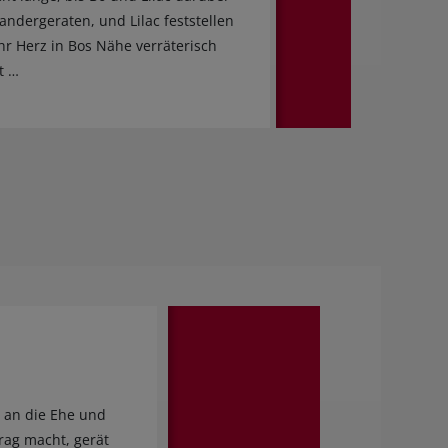
nandergeraten, und Lilac feststellen
hr Herz in Bos Nähe verräterisch
t …
t an die Ehe und
trag macht, gerät