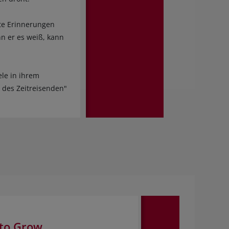
ste Erinnerungen
nn er es weiß, kann
ele in ihrem
 des Zeitreisenden"
 to Grow