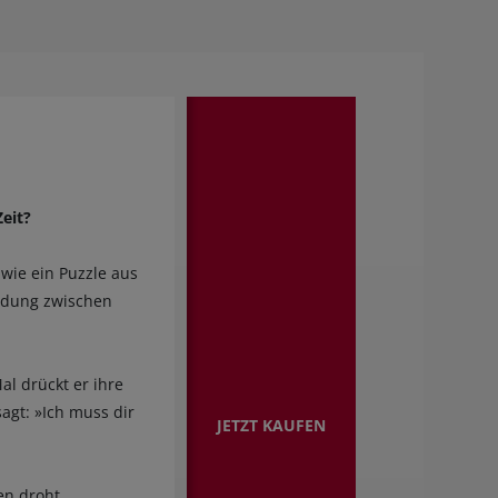
Zeit?
h wie ein Puzzle aus
indung zwischen
al drückt er ihre
agt: »Ich muss dir
JETZT KAUFEN
en droht.