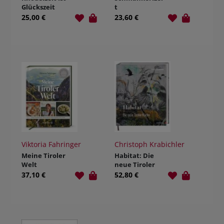
Glückszeit
t
25,00 €
23,60 €
Viktoria Fahringer
Christoph Krabichler
Meine Tiroler
Habitat: Die
Welt
neue Tiroler
Küche
37,10 €
52,80 €