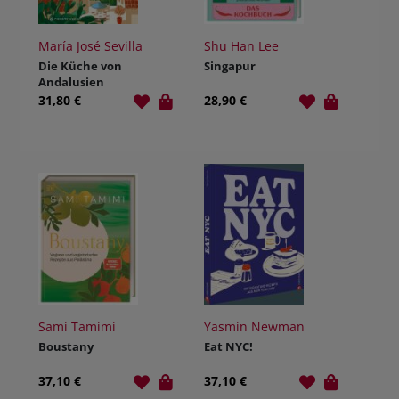
María José Sevilla
Shu Han Lee
Die Küche von
Singapur
Andalusien
31,80 €
28,90 €
Sami Tamimi
Yasmin Newman
Boustany
Eat NYC!
37,10 €
37,10 €