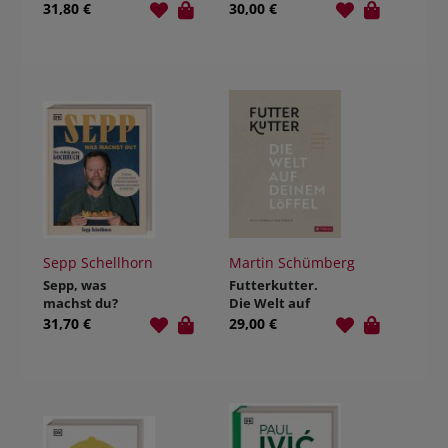
Nummer -
31,80 €
30,00 €
morgens,
mittags,
abends
Sepp Schellhorn
Martin Schümberg
Sepp, was
Futterkutter.
machst du?
Die Welt auf
deinem Löffel
31,70 €
29,00 €