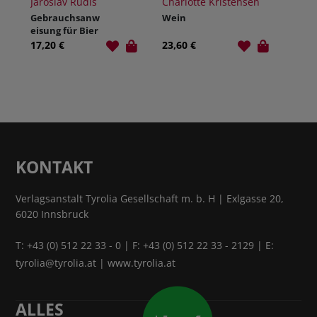
Jaroslav Rudiš
Charlotte Kristensen
Gebrauchsanw
Wein
eisung für Bier
17,20 €
23,60 €
KONTAKT
Verlagsanstalt Tyrolia Gesellschaft m. b. H | Exlgasse 20,
6020 Innsbruck
T:
+43 (0) 512 22 33 - 0
| F: +43 (0) 512 22 33 - 2129 | E:
tyrolia@tyrolia.at
|
www.tyrolia.at
ALLES