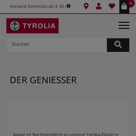
0
Versand kostenlos ab € 30,-
BÜCHER
E-BOOKS
DER GENIESSER
SPIELE
KALENDER
GESCHENKIDEEN
SCHULE & BÜRO
Maxie ist Buchhändlerin in unserer Tyrolia-Filiale in