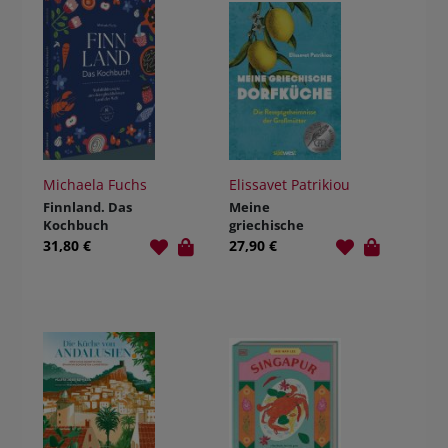
Michaela Fuchs
Elissavet Patrikiou
Finnland. Das
Meine
Kochbuch
griechische
Dorfküche
31,80 €
27,90 €