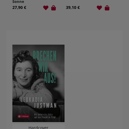
Sonne
untergeht
27,90 €
39,10 €
Hardcover