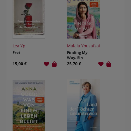
Lea Ypi
Malala Yousafzai
Frei
Finding My
Way. Ein
Memoir
15,00 €
25,70 €