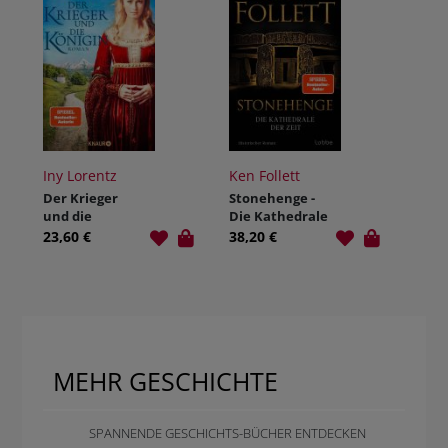
Iny Lorentz
Ken Follett
Der Krieger
Stonehenge -
und die
Die Kathedrale
Königin
der Zeit
23,60 €
38,20 €
MEHR GESCHICHTE
SPANNENDE GESCHICHTS-BÜCHER ENTDECKEN