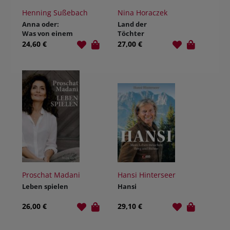
Henning Sußebach
Nina Horaczek
Anna oder:
Land der
Was von einem
Töchter
Leben bleibt
zukunftsreich
24,60 €
27,00 €
Proschat Madani
Hansi Hinterseer
Leben spielen
Hansi
26,00 €
29,10 €