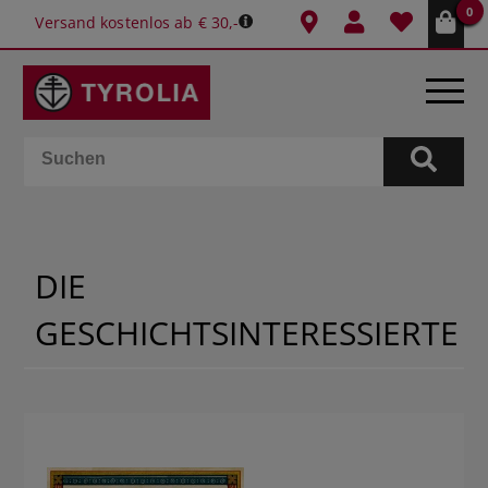
0
Versand kostenlos ab € 30,-
BÜCHER
E-BOOKS
DIE
SPIELE
GESCHICHTSINTERESSIERTE
KALENDER
GESCHENKIDEEN
SCHULE & BÜRO