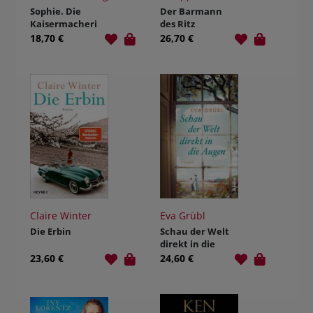
Sophie. Die
Der Barmann
Kaisermacheri
des Ritz
n
18,70 €
26,70 €
Claire Winter
Eva Grübl
Die Erbin
Schau der Welt
direkt in die
Augen
23,60 €
24,60 €