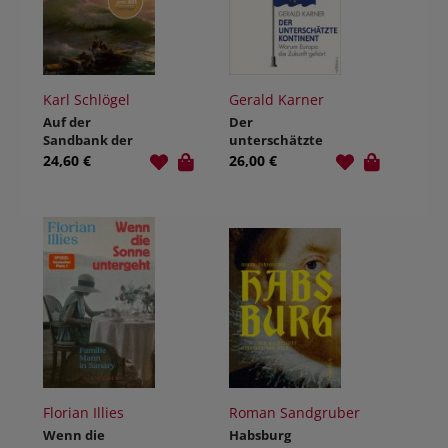
Karl Schlögel
Gerald Karner
Auf der
Der
Sandbank der
unterschätzte
Zeit
Kontinent
24,60 €
26,00 €
Florian Illies
Roman Sandgruber
Wenn die
Habsburg