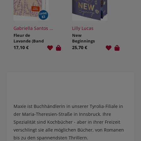
Gabriella Santos ...
Lilly Lucas
Fleur de
New
Lavande (Band
Beginnings
1) - Wie du
17,10 €
25,70 €
liebst
Maxie ist Buchhändlerin in unserer Tyrolia-Filiale in
der Maria-Theresien-Straße in Innsbruck. Ihre
Spezialität sind Kochbücher - aber in ihrer Freizeit
verschlingt sie alle möglichen Bücher, von Romanen
bis zu den spannendsten Thrillern.