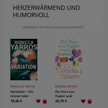
HERZERWÄRMEND UND
HUMORVOLL
LIEBESGESCHICHTEN DER BESONDEREN ART
Rebecca Yarros
Cecelia Ahern
Variation – Für
Ein Herz aus
immer oder
Papier und
nie
Sternen
18,20 €
25,70 €