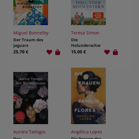
Miguel Bonnefoy
Teresa Simon
Der Traum des
Die
Jaguars
Holunderschw
estern
25,70 €
15,00 €
Aurora Tamigio
Angélica Lopes
Der
Die Frauen der