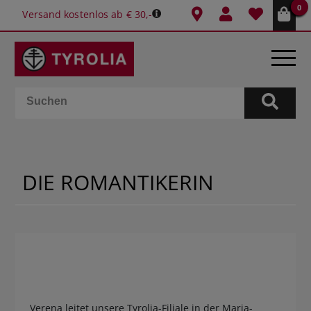
0
Versand kostenlos ab € 30,-
BÜCHER
E-BOOKS
DIE ROMANTIKERIN
SPIELE
KALENDER
GESCHENKIDEEN
SCHULE & BÜRO
Verena leitet unsere Tyrolia-Filiale in der Maria-