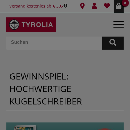
0
Versand kostenlos ab € 30,-
BÜCHER
E-BOOKS
GEWINNSPIEL:
SPIELE
HOCHWERTIGE
KALENDER
KUGELSCHREIBER
GESCHENKIDEEN
SCHULE & BÜRO