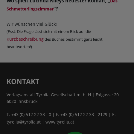
Wo spielt Lucinda Rileys neuester Roman, „
Das
“?
Schmetterlingszimmer
Wir wünschen viel Glück!
(Psst: Die Frage lässt sich mit einem Blick auf die
Kurzbeschreibung
des Buches bestimmt ganz leicht
beantworten!)
KONTAKT
Verlagsanstalt Tyrolia Gesellschaft m. b. H | Exlgasse 20,
6020 Innsbruck
T:
+43 (0) 512 22 33 - 0
| F: +43 (0) 512 22 33 - 2129 | E:
tyrolia@tyrolia.at
|
www.tyrolia.at