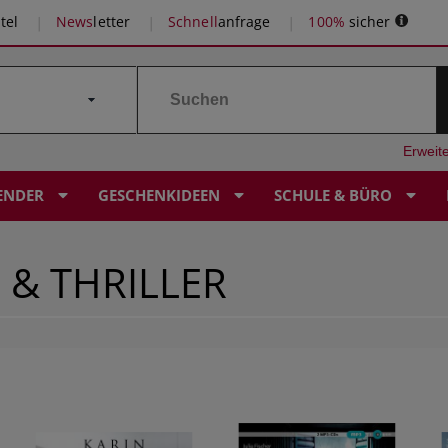
tel
News
letter
Schnell
anfrage
100%
sicher
Erweit
ENDER
GESCHENKIDEEN
SCHULE & BÜRO
 & THRILLER