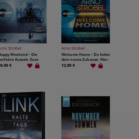
Arno Strobel
Arno Strobel
Happy Weekend – Die
Welcome Home – Du liebst
erfekte Auszeit. Euer
dein neues Zuhause. Hier
schlimmster Albtraum.
bist du sicher. Oder?
20,00 €
12,00 €