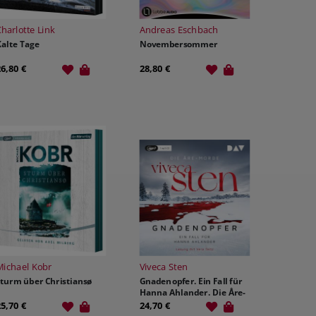
harlotte Link
Andreas Eschbach
Kalte Tage
Novembersommer
26,80 €
28,80 €
Michael Kobr
Viveca Sten
Sturm über Christiansø
Gnadenopfer. Ein Fall für
Hanna Ahlander. Die Åre-
Morde Band 5
25,70 €
24,70 €