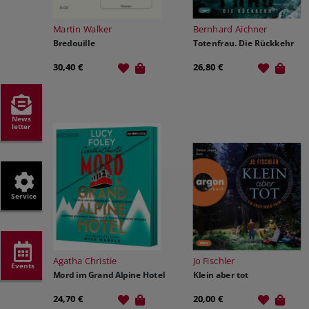
Martin Walker
Bernhard Aichner
Bredouille
Totenfrau. Die Rückkehr
30,40 €
26,80 €
News
letter
Service
Agatha Christie
Jo Fischler
Events
Mord im Grand Alpine Hotel
Klein aber tot
24,70 €
20,00 €