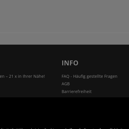
INFO
len – 21 x in Ihrer Nähe!
FAQ - Häufig gestellte Fragen
AGB
Barrierefreiheit
nsprechpartner
Impressum
Widerrufsrecht
ehmen
VERTRAG WIDERRUFEN
ner
Datenschutz- und Cookieerklärung