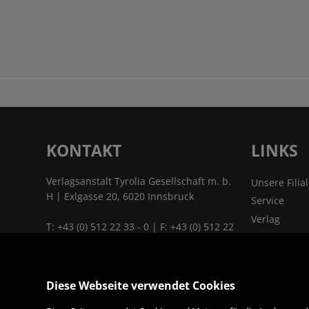
KONTAKT
LINKS
Verlagsanstalt Tyrolia Gesellschaft m. b.
Unsere Filia
H | Exlgasse 20, 6020 Innsbruck
Service
Verlag
T:
+43 (0) 512 22 33 - 0
| F: +43 (0) 512 22
Kontakt & A
33 - 2129 | E:
tyrolia@tyrolia.at
|
Jobs
www.tyrolia.at
Das Untern
Diese Webseite verwendet Cookies
Links & Part
ALLES